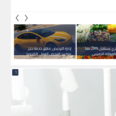
السوق المركزي يستقبل 2919 طنا
إدارة الترخيص تطلق خدمة حجز
القوات
الفواكه الخميس
مواعيد الفحص العملي إلكترونيا
التجني
اعتبارا من الأحد
بمديري
1