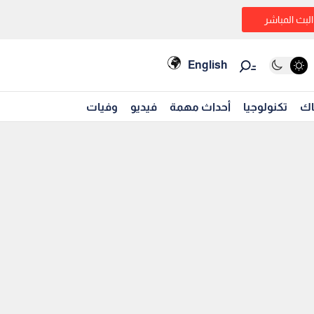
البث المباشر
English
اك
تكنولوجيا
أحداث مهمة
فيديو
وفيات