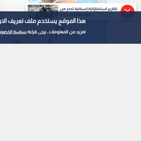
تقارير استخباراتية إسبانية تحذر من
موجة اقتحام جديدة...
هذا الموقع يستخدم ملف تعريف الارتباط e
لمزيد من المعلومات ، يرجى قراءة
سياسة الخصوص
طبيب أسنان
0
0
نقابة أطباء الأسنان ال
المسيئين والمحرضين ق
استمع للخبر: