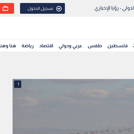
ولي - رؤيا الإخباري
تسجيل الدخول
فلسطين
طقس
عربي ودولي
اقتصاد
رياضة
هنا وهن
1