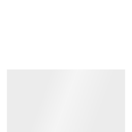
وفي السياق ذاته، جاء في بيان للناطق باسم دائرة خدمات المواطنة
والهجرة الأميركية (USCIS)، زاك كالر: "ابتداء من الآن، يجب على
الأجنبي الموجود بصورة مؤقتة في الولايات المتحدة والذي يرغب في
الغرين كارد، أن يعود إلى بلده لتقديم الطلب، إلا في ظروف استثنائية
قاهرة".
وأوضح كالر أن التأشيرات المؤقتة (مثل طلبة الجامعات، والعمال
المؤقتين، والسياح) مصممة لأهداف محددة ويجب على حامليها
المغادرة فور انتهائها، دون جعلها جسرا للإقامة الدائمة.