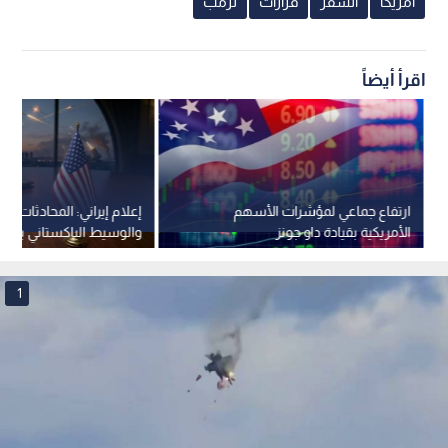
تحطمت طائرتان أمريكيتان إثر اصطدام جوي خلال عرض جوي
0
0
إغلاق قاعدة جوية في "أيداهو" إثر تصادم
طائرتين حربيتين أمريكيتين خلال عرض جوي
استمع للخبر:
1
x
0:00
ملاحظة: النص المسموع ناتج عن نظام آلي