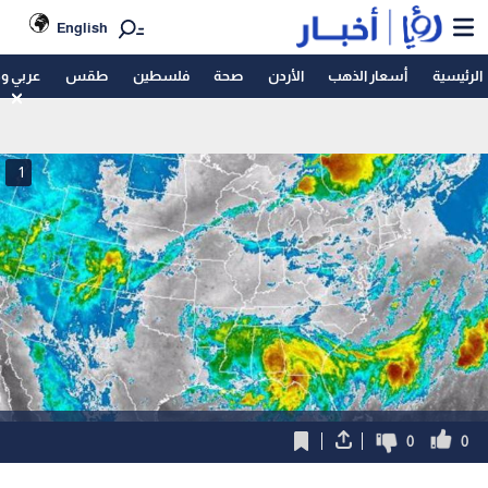
English
الرئيسية
أسعار الذهب
الأردن
صحة
فلسطين
طقس
عربي و
1
0
0