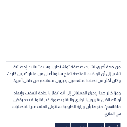
وعزا كالر هذا الإجراء العملياتي إلى أنه "يقلل الحاجة لتعقب وإبعاد
أولئك الذين يقررون التواري والبقاء بصورة غير قانونية بعد رفض
ملفاتهم"، منوها بأن وزارة الخارجية ستتولى الملف عبر القنصليات
في الخارج.
أمريكا
السفر
قرارات
ترمب
اقرأ أيضاً
ارتفاع جماعي لمؤشرات الأسهم
إعلام إيراني: المحادثات م
الأمريكية بقيادة داو جونز
والوسيط الباكستاني يوا
المقترحات بين الجانبين
1