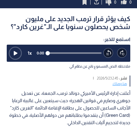
0
0
كيف يؤثر قرار ترمب الجديد على مليون
شخص يحصلون سنويا على الـ"غرين كارد"؟
استمع للخبر:
1
x
0:00
ملاحظة: النص المسموع ناتج عن نظام آلي
نشر :
2:45 2026/5/23
|
هنا وهناك
أعلنت إدارة الرئيس الأميركي دونالد ترمب، الجمعة، عن تعديل
جوهري وصارم في قوانين الهجرة؛ حيث سيتعين على غالبية الرعايا
الأجانب الساعين للحصول على بطاقة الإقامة الدائمة "الغرين كارد"
(Green Card) أن يتقدموا بطلباتهم من دولهم الأصلية، في خطوة
جديدة لتحجيم آليات التقنين الداخلي.