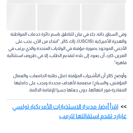
اقرأ أيضا: مديرة الاستخبارات الأمريكية تولسي
غابارد تقدم استقالتها لترمب
من جهة أخرى، نشرت صحيفة "واشنطن بوست" بيانات إحصائية
تشير إلى أن الولايات المتحدة تمنح سنويا أعلى من مليار "غرين كارد"،
وكان أكثر من نصف المتقدمين يديرون ملفاتهم من داخل أميركا.