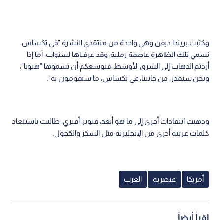
وكتبت بريندا ديفن وهي واحدة من منتقدي النشرة "في تكساس،
نسمي تلك الظاهرة عاصفة رملية، وقد عرفناها لسنوات، أما إذا
أردتم الذهاب إلى الشرق الأوسط، فبوسعكم أن تسموها "هبوبا"،
ونحن سنقدر، من جانبنا، في تكساس، ما ستقومون به".
وذهبت انتقادات أخرى إلى ما هو أبعد، فتوبرا أفيري، طالبت باستبعاد
كلمات عربية أخرى من الإنجليزية مثل السكر والكحول.
أمريكا
عنصرية
العرب
اقرأ أيضاً