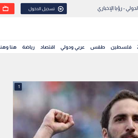
ولي - رؤيا الإخباري
تسجيل الدخول
فلسطين
طقس
عربي ودولي
اقتصاد
رياضة
هنا وهن
1