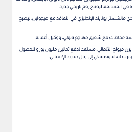
نادي مانشستر يونايتد الإنجليزي في التعاقد مع هيجواين، ليصبح
لسة محادثات مع شقيق مهاجم نابولي، ووكيل أعماله.
 بايرن ميونخ الألماني، مستعد لدفع ثمانين مليون يورو للحصول
برت ليفاندوفيسكي إلى ريال مدريد الإسباني.