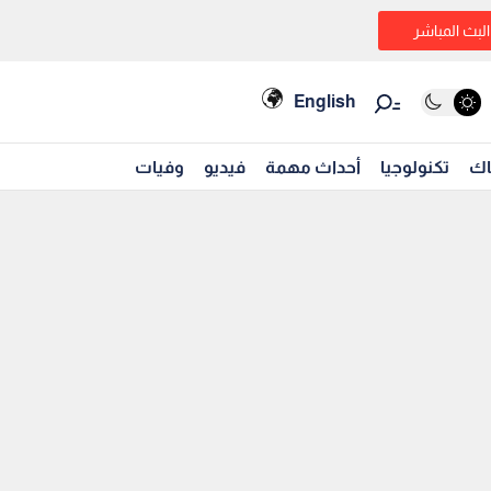
البث المباشر
English
اك
تكنولوجيا
أحداث مهمة
فيديو
وفيات