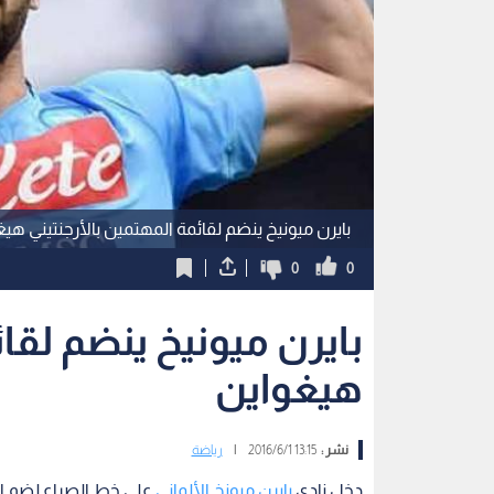
بايرن ميونيخ ينضم لقائمة المهتمين بالأرجنتيني هي
0
0
بايرن ميونيخ ينضم لقائ
هيغواين
نشر :
13:15 2016/6/1
|
رياضة
دخل نادي
بايرن ميونخ الألماني
على خط الصراع لضم الأ