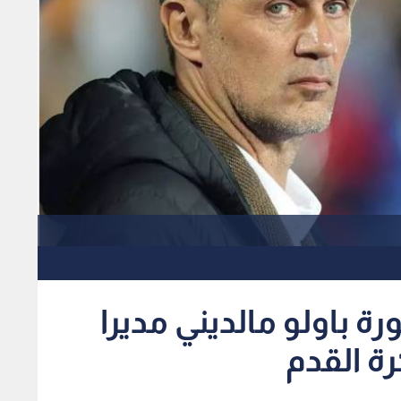
ة باولو مالديني مديرا
كرة القدم