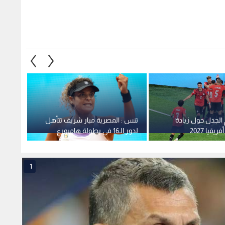
الجدل حول زيادة
تنس : المصرية ميار شريف تتأهل
وفاء ل
يقيا 2027
لدور الـ16 في بطولة هامبورغ
بطولة 
1