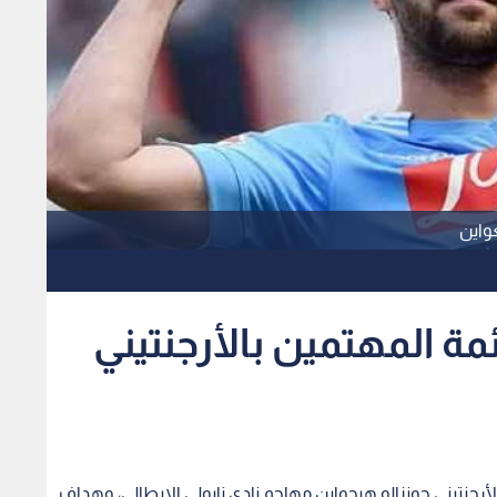
غواين
مة المهتمين بالأرجنتيني
رجنتيني جونزالو هيجواين مهاجم نادي نابولي الإيطالي، وهداف