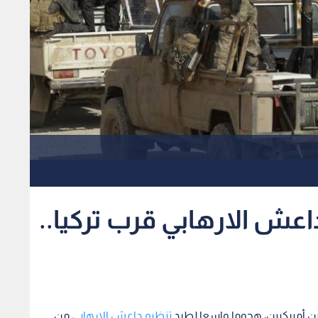
عش الارهابي قرب تركيا..
ن أميركيين، هجوما واسعا لطرد
تنظيم داعش الارهابي
من