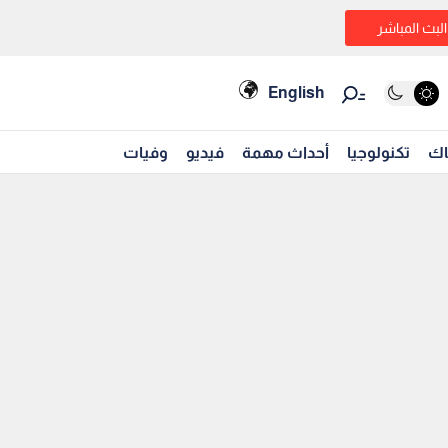
البث المباشر
English
اك
تكنولوجيا
أحداث مهمة
فيديو
وفيات