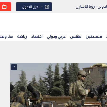
ولي - رؤيا الإخباري
تسجيل الدخول
فلسطين
طقس
عربي ودولي
اقتصاد
رياضة
هنا وهن
1