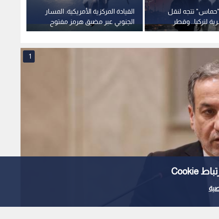
"حماس" تتجه لنقل
القيادة المركزية الأمريكية: المسار
هجوم ع
ية لتركيا.. وقطر
الجنوبي عبر مضيق هرمز مفتوح
البحر ا
على قيادتها
والملاحة مستمرة
تدين
1
Cooki
ية