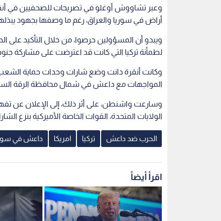
وعبر تشاووش أوغلو في تصريحات للصحفيين في أن
أراض في سوريا والعراق، رغم ما وصفها بجهود يبذلها 
ويبدو أن المسؤولين حرصوا، من خلال التأكيد على الدو
لطمأنة تركيا التي كانت قد اعترضت على مشاركة جنود أ
وكانت أنقرة دانت وضع شارات وحدات حماية الشعب الك
المواجهات مع داعش في شمال محافظة الرقة السوري
وسارعت واشنطن، على أثر ذلك، إلى الإعلان عن تفهم
الولايات المتحدة، القوات الخاصة الأميركية بنزع الشار
الحرب ضد داعش
تركيا
امريكا
داعش في سوري
اقرأ أيضاً