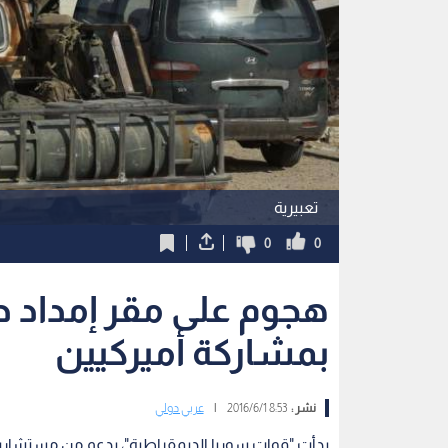
تعبيرية
0
0
هجوم على مقر إمداد دا
بمشاركة أميركيين
نشر :
8:53 2016/6/1
|
عربي دولي
بدأت "قوات سوريا الديمقراطية"، بدعم من مستشاري