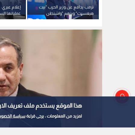
ية دفاع
ترمب يدافع عن وزير الحرب "بيت
إعلام عبري: 
ية وباكستان
هيغسيث" ويتهم "واشنطن
عملياتها السر
عة
بوست" بـ "الخيانة"
تفرض قيودا 
هذا الموقع يستخدم ملف تعريف الارتباط e
لمزيد من المعلومات ، يرجى قراءة
سياسة الخصوص