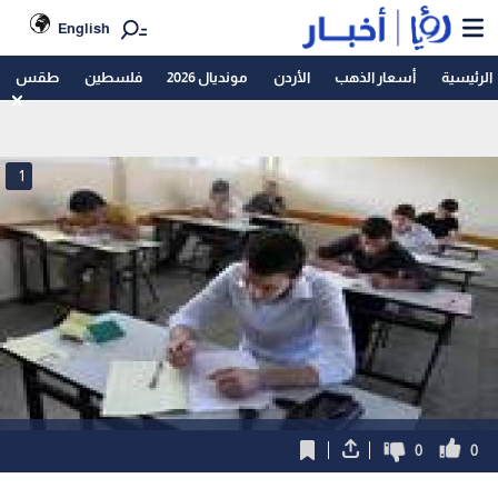
English
الرئيسية
أسعار الذهب
الأردن
مونديال 2026
فلسطين
طقس
1
0
0