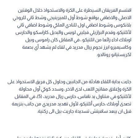
اقتسم الفريقان السيطرة على الكرة والاستحواذ خلال الوقتين
الاصلي والاضافي بواقع شوط أول للميرينيجي وشط ثاني للروخي
بلانكوس وشوط اضافي اول للنادي الملكي وشوط اضافي ثاني
لأتلتيكو، وقدم البرازيلي فيليبي لويس والبديل كاراسكو والحارس
اوبلاك اداء رائعا من اتلتيكو ، في المقابل كان راموس وبيل
وكاسيميرو ابرز نجوم ريال مدريد في لقاء لم يشهد أي بصمة
لكريستيانو رونالدو.
جاءت بداية اللقاء هادئة من الجانبين وحاول كل فريق الاستحواذ على
الكرة وإغلاق مفاتيح اللعب لدى الاخر، وسدد كوكي أول محاولة
لأتلتيكو في متناول يد نافاس، حارس ريال مدريد، (5)، في المقابل
تصدى أوبلاك ،حارس أتلتيكو، لأول تهديد مدريدي من جانب بنزيمة
قبل ان يبعد سافيتش تسديدة جاريث بيل الى ركنية.