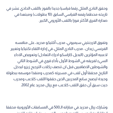
وحقق النادي الملكي رقما قياسيا جديدا بالفوز باللقب الحادي عشر في
تاريخه محطما رقمه القياسي السابق (10 بطولات) ومبتعدا في
صدارة الفرق الأكثر فوزا باللقب الأوروبي الكبير.
وتفوق الارجنتيني سيميوني، مدرب أتلتيكو مدريد، على منافسه
الفرنسي زيدان ، مدرب النادي الملكي، في إدارة اللقاء تكتيكيا وتغيير
لاعبيه المؤثرين (البديل كاراسكو ادرك التعادل) وتعويض الاداء
السيء لفريقه في الشوط الأول بأداء قوي في الشوط الثاني
والشوطين الاضافيين قبل ان تنصف ركلات الترجيح زيزو ليدخل
التاريخ محققا أول لقب في مسيرته كمدرب ومنقذا موسمه ببطولة
وحيدة ليصبح سابع المدربين الذين حققوا اللقب كلاعب ومدرب
حيث سبق أن حقق اللقب كلاعب مع ريال مدريد عام 2002.
وشارك ريال مدريد في مباراته الـ500 في المسابقات الأوروبية محققا