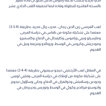
انجازا تاريخيا يحسب للاعبه راموس الذس سبق ان قاده للفوز
بالنسخة العاشرة للبطولة وقاده ايضا لتحقيقة اللقب الحادي عشر.
لعب الفرنسي زين الدين زيدان ، مدرب ريال مدريد، بطريقة (4-3-3)
معتمدا على تشكيلة مكونة من نافاس في حراسة المرمى،
ومارسيلو وبيبي وراموس وكارفخال في الدفاع، وكاسميرو
ومودريتش وكروس في الوسط، ورونالدو وبنزيمة وبيل في
الهجوم.
في المقابل لعب الأرجنتيني دييجو سيميوني بطريقة (4-4-2) معتمدا
على تشكيلة مكونة من اوبلاك في حراسة المرمى، وفليبي لويس
وجودين وسافيتش وخوانفران في الدفاع، وجابي وساؤول نيجويز
واجوستو فرنانديز وكوكي في الوسط وتوريس وجريزمان في
الهجوم.