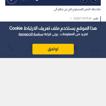
ملاحظة: النص المسموع ناتج عن نظام آلي
نشر :
15:24 2026/7/24
|
رياضة
هذا الموقع يستخدم ملف تعريف الارتباط Cookie
لمزيد من المعلومات ، يرجى قراءة
سياسة الخصوصية
اوافق
الرئيسية
عواجل
المباشر
أحدث الأخبار
الأكثر شيوعًا
الشعبية الاستثنائية التي يتمتع بها اللاعب وحضوره الرقمي
والجماهيري جعلا منه أصلا تسويقيا رئيسيا للكرة البرتغالية