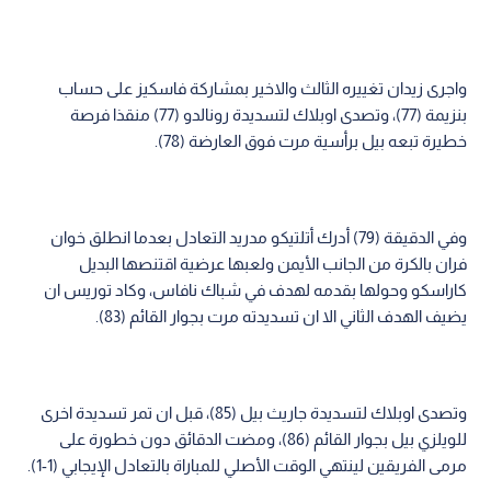
واجرى زيدان تغييره الثالث والاخير بمشاركة فاسكيز على حساب
بنزيمة (77)، وتصدى اوبلاك لتسديدة رونالدو (77) منقذا فرصة
خطيرة تبعه بيل برأسية مرت فوق العارضة (78).
وفي الدقيقة (79) أدرك أتلتيكو مدريد التعادل بعدما انطلق خوان
فران بالكرة من الجانب الأيمن ولعبها عرضية اقتنصها البديل
كاراسكو وحولها بقدمه لهدف في شباك نافاس، وكاد توريس ان
يضيف الهدف الثاني الا ان تسديدته مرت بجوار القائم (83).
وتصدى اوبلاك لتسديدة جاريث بيل (85)، قبل ان تمر تسديدة اخرى
للويلزي بيل بجوار القائم (86)، ومضت الدقائق دون خطورة على
مرمى الفريقين لينتهي الوقت الأصلي للمباراة بالتعادل الإيجابي (1-1).