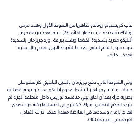
غاب كريستيانو رونالدو ظاهريا عن الشوط الأول وهدد مرمى
اوبلاك بتسديدة مرت بجوار القائم (23) ، بينما هدد بنزيمة مرمى
أتلتيكو مدريد بتسديدة انقذها اوبلاك ببراعة ، ورد جريزمان بتسديدة
مرت بجوار القائم لينتهي بعدها الشوط الاول بتقدم ريال مدريد
بهدف نظيف.
وفي الشوط الثاني، دفع جريزمان بالبديل البلجيكي كاراسكو على
حساب ماتياس فرنانديز لينشط هجوم أتلتيكو مدريد ويترجم أفضليته
بضربة جزاء بعد أن اعاق بيبي منافسه توريس داخل منطقة الجزاء لم
يتردد الحكم الانجليزي مارك كلاتنبرج في احتسابها ركلة جزاء تصدى
لها جريزمان وسددها في العارضة مهدرا هدف ادراك التعادل
لفريقه في الدقيقة (48).