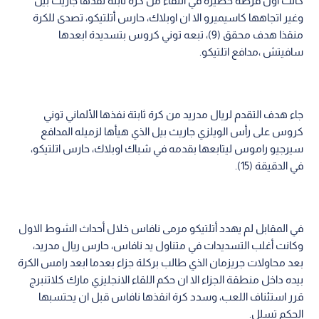
كانت أول فرصة خطيرة في اللقاء من كرة ثابتة نفذها جاريث بيل
وغير اتجاهها كاسيميرو الا ان اوبلاك، حارس أتلتيكو، تصدى للكرة
منقذا هدف محقق (9)، تبعه توني كروس بتسديدة ابعدها
سافيتش ،مدافع اتلتيكو.
جاء هدف التقدم لريال مدريد من كرة ثابتة نفذها الألماني توني
كروس على رأس الويلزي جاريث بيل الذي هيأها لزميله المدافع
سيرجيو راموس ليتابعها بقدمه في شباك اوبلاك، حارس اتلتيكو،
في الدقيقة (15).
في المقابل لم يهدد أتلتيكو مرمى نافاس خلال أحداث الشوط الاول
وكانت أغلب التسديدات في متناول يد نافاس، حارس ريال مدريد،
بعد محاولات جريزمان الذي طالب بركلة جزاء بعدما ابعد رامس الكرة
بيده داخل منطقة الجزاء الا ان حكم اللقاء الانجليزي مارك كلاتنبرج
قرر استئناف اللعب، وسدد كرة انقذها نافاس قبل ان يحتسبها
الحكم تسلل.