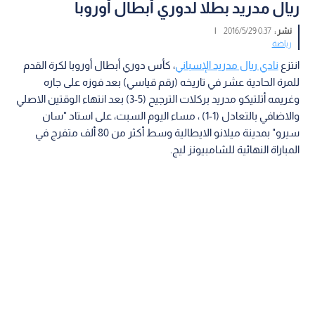
ريال مدريد بطلا لدوري أبطال أوروبا
نشر :
0:37 2016/5/29
|
رياضة
انتزع
نادي ريال مدريد الإسباني
، كأس دوري أبطال أوروبا لكرة القدم
للمرة الحادية عشر في تاريخه (رقم قياسي) بعد فوزه على جاره
وغريمه أتلتيكو مدريد بركلات الترجيح (5-3) بعد انتهاء الوقتين الاصلي
والاضافي بالتعادل (1-1) ، مساء اليوم السبت، على استاد "سان
سيرو" بمدينة ميلانو الايطالية وسط أكثر من 80 ألف متفرج في
المباراة النهائية للشامبيونز ليج.