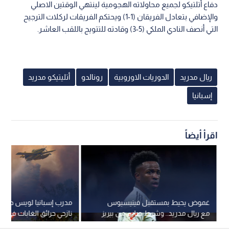
دفاع أتلتيكو لجميع محاولاته الهجومية لينتهي الوقتين الاصلي
والإضافي بتعادل الفريقان (1-1) ويحتكم الفريقات لركلات الترجيح
التي أنصف النادي الملكي (5-3) وقادته للتتويج باللقب العاشر.
ريال مدريد
الدوريات الاوروبية
رونالدو
أتليتيكو مدريد
إسبانيا
اقرأ أيضاً
غموض يحيط بمستقبل فينيسيوس
مدرب إسبانيا لويس دي لا 
مع ريال مدريد.. وشرط صارم من بيريز
نازحي حرائق الغابات في مد
للموافقة على رحيله