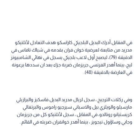
في المقابل أدرك البديل البلجيكي كاراسكو هدف التعادل لأتلتيكو
مدريد من متابعة لعرضية خوان فران بقدمه في شباك نافاس في
الدقيقة (79)، ليصبح أول لاعب بلجيكي يسجل في نهائي الشامبيونز
ليج، بينما أهدر الفرنسي جريزمان ضربة جزاء بعد ان سددها برعونة
في العارضة بالدقيقة (48).
وفي ركلات الترجيح ، سجل لريال مدريد البديل فاسكيز والبرازيلي
مارسيلو والويلزي بيل والاسباني سيرجيو راموس والبرتغالي
كريستيانو رونالدو، في المقابل ، سجل لأتلتيكو كل من جريزمان
وجابي وساؤول نيجويز ، بينما أهدر خوانفران ضربته في القائم .