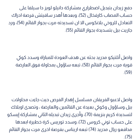
دفع زيدان بتبديل اضطراري بمشاركة دانيلو لويز دا سيلفا على
حساب المصاب كارفخال (52)، وبعدها أهدر سافيتش فرصة ادراك
التعادل للروخي بلانكوس الا ان تسديدته مرت بجوار القائم (54)، ورد
جاريث بيل بتسديدة بجوار القائم (55).
واصل أتلتيكو مدريد بحثه عن هدف العودة للمباراة وسدد كوكي
قوية مرت بجوار القائم (58)، تبعه ساؤول بمحاولة فوق العارضة
(59).
واصل لاعبو الفريقان مسلسل إهدار الفرص حيث جاءت محاولات
بيل وساؤول وكوكي بعيدة عن القائمين والعارضة ، وتصدى اوبلاك
لتسديدة كريم بنزيمة (70)، وأجرى زيدان تبديله الثاني بمشاركة إيسكو
على حساب توني كروس (72)، وسدد توريس كرة خطيرة ابعدها
مدافعو ريال مدريد (74) تبعه اريناس بفرصة اخرى مرت بجوار القائم
(75).