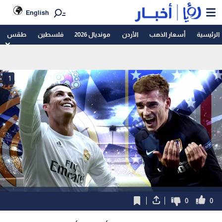
English
الرئيسية
أسعار الذهب
الأردن
مونديال 2026
فلسطين
طقس
1
0
0