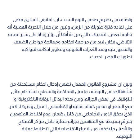
واضاف في تصريح صحفي اليوم السبت، ان القانوني الساري مضى
على نفاذه فترة طويلة من الزمن، وتبين من خلال التجربة العملية أنه
بحاجة لبعض التعديلات التي من شأنها أن تؤثر إيجابا على سير عملية
التقاضي، فكان لابد من مراجعة احكامه ومعالجة مواطن الضعف
والقصور فيه وسد الثغرات القانونية وتطوير احكامه لمواكبة
تطورات العصر الحديث.
وبين ان مشروع القانون المعدل تضمن إدخال احكام مستحدثة من
شأنها الحد من التوقيف ما قبل المحاكمة والسماح باستخدام بدائل
للتوقيف في بعض الجرائم، ومن هذه البدائل الرقابة الالكترونية او
منع السفر او تقديم كفالة عدلية او الاقامة في المنزل وغيرها، الامر
الذي يحقق الامن الاجتماعي من خلال ضمان عدم اختلاط المتهمين
بجرائم بسيطة مع المتهمين بجرائم خطرة داخل مراكز الاصلاح
والتأهيل ما يخفف من الاعباء الاقتصادية التي تتطلبها عملية
التوقيف.