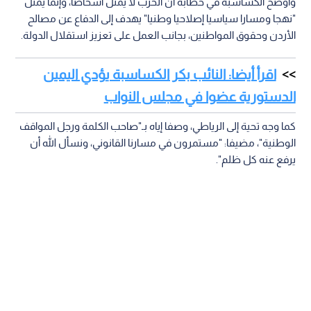
وأوضح الكساسبة في خطابه أن الحزب لا يمثل أشخاصا، وإنما يمثل
"نهجا ومسارا سياسيا إصلاحيا وطنيا" يهدف إلى الدفاع عن مصالح
الأردن وحقوق المواطنين، بجانب العمل على تعزيز استقلال الدولة.
اقرأ أيضا: النائب بكر الكساسبة يؤدي اليمين
الدستورية عضوا في مجلس النواب
كما وجه تحية إلى الرياطي، وصفا إياه بـ"صاحب الكلمة ورجل المواقف
الوطنية"، مضيفا: "مستمرون في مسارنا القانوني، ونسأل الله أن
يرفع عنه كل ظلم".