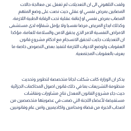
ولفت التلهوني الى ان التعديلات لم تغفل عن معالجة حالات
المصابين بمرض نفسي او عقلي حيث نصت على وضع المتهم
المصاب بمرض نفسي او إعاقة عقلية تحت الرقابة الطبية اللازمة،
وكذلك ايداع المريض مرضا نفسيا ولا يؤمل شفاؤه لدى مستشفى
الامراض النفسية الامر الذي يحقق الامن والسلامة للعامة، مؤكدا
ان التعديلات جاءت لتحقق الانسجام مع احكام مشروع قانون
العقوبات ولوضع الادوات اللازمة لتنفيذ بعض النصوص خاصة ما
يعرف بالعقوبات المجتمعية.
يذكر ان الوزارة كانت شكلت لجانا متخصصة لتطوير وتحديث
منظومة التشريعات بما في ذلك قانون اصول المحاكمات الجزائية
حيث جاء مشروع القانون المعدل نتاج مشاورات ونقاشات
مستفيضة لأعضاء اللجنة التي ضمت في عضويتها متخصصين من
اصحاب الخبرة من قضاة ومحامين واكاديميين وامن عام وقانونيين.