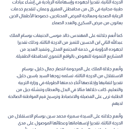
الدرجة الثانية، تقديرا لجهوده وإسهاماته الريادية في إنشاء عيادات
طبية مجانية في كل من محافظتي المفرق وعمان، لتقديم خدمات
الرعاية الصحية ومعالجة المرضى المحتاجين، خصوصا الأطفال الذين
يعانون من مرض السكري والغدد الصماء.
كما أنعم جلالته على المهندس خالد موسى الحنيفات بوسام الملك
عبدالله الثاني ابن الحسين للتميز من الدرجة الثالثة، وذلك تقديرا
لجهوده الدؤوبة في خدمة المجتمع المحلي وتنفيذ العديد من
المشاريع التنموية للنهوض بالواقع التنموي لمحافظة الطفيلة.
وأنعم جلالة الملك على المرحومة انتصار جمال خليل، بوسام
الاستقلال من الدرجة الثالثة، تسلمه زوجها السيد ياسين خليل،
تقديرا لتفانيها وإخلاصها أثناء خدمتها الطويلة في وزارة التربية
والتعليم، كانت خلالها مثالا في البذل والعطاء وتنشئة جيل من
الطلبة تربى على الفضيلة والانضباط وترسيخ قيم المواطنة الصالحة
لديهم.
وأنعم جلالته على السيدة سميرة محمد سين بوسام الاستقلال من
الدرجة الثالثة، تقديرا لإسهاماتها وعطائها الموصول على مدى