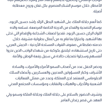
الأمطار، خلال موسم الشتاء المنصرم، بكل تفان وروح معطاءة
أصيلة.
كما أنعم جلالة الملك على الشهيد البطل الرائد راشد حسين الزيود،
بوسام التضحية والفداء من الدرجة الخاصة المرصعة، تسلمه والده
اللواء الركن حسين الزيود، تقديرا لصفات الشجاعة والإقدام التي تحلى
بها الشهيد، واعتزازا بما قام به من أعمال بطولية مشرفة، خلال
خدمته ضابطا في صفوف القوات المسلحة الأردنية – الجيش العربي،
حتى تاريخ استشهاده، ليلتحق بكوكبة من شهداء الواجب الذين نذروا
أنفسهم وسجلوا تضحيات خالدة في سبيل رفعة الوطن والأمة.
وحضر الحفل عدد من أصحاب السمو الأمراء والأميرات، والسادة
الأشراف، وكبار المسؤولين المدنيين والعسكريين، وأعضاء السلك
الدبلوماسي المعتمد لدى المملكة، وعدد من ممثلي الفعاليات
الشعبية والأحزاب والهيئات والنقابات ومؤسسات المجتمع المدني.
وتشرف الحضور بالسلام على جلالة الملك وجلالة الملكة وسمو ولي
العهد، في قصر رغدان العامر.