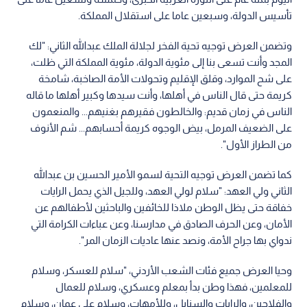
تأسيس الدولة، وسبعين عاما على استقلال المملكة.
وتضمن العرض توجيه تحية الفخر لجلالة الملك عبدالله الثاني: "لك
المجد وأنت تسعى بنا إلى مئوية الدولة، مئوية المملكة التي ظلت،
على شح الموارد، وقلق الإقليم وتحولات الأمة الصاخبة، شامخة
كريمة حتى قال الناس في أهلها، وأنت سيدها وكبير أهلها ما قاله
الناس في زمان قديم: والخالطون فقيرهم بغنيهم... والمنعمون
على الضعيف المرمل، بيض الوجوه كريمة أحسابهم... شم الأنوف
من الطراز الأول".
كما تضمن العرض توجيه التحية لسمو الأمير الحسين بن عبدالله
الثاني ولي العهد: "سلام لولي العهد، وللجيل الذي يحمل الرايات
خفاقة حتى يظل الوطن ملاذا للخائفين والباحثين لأطفالهم عن
الأمان، وعن الحرف الصادق في مدارسنا، وعن عباءات الكرامة التي
ندواي بها جراح الأمة، ونصد عنها عاديات الزمان المر".
وحيا العرض جميع فئات الشعب الأردني، "سلام للعسكر، وسلام
للمعلمين، فهذا وطن بدأ بمعلم وعسكري، وسلام للعمال
والفلاحين، والرايات والسنابل، وللأمهات، وسلام على عمان، وسلام