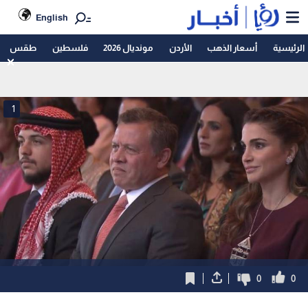
English
الرئيسية
أسعار الذهب
الأردن
مونديال 2026
فلسطين
طقس
1
0
0