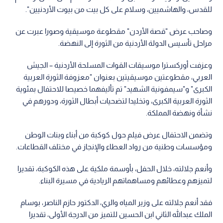
للقدس، والهاشميين، وسلام على كل بيت من بيوت الأردنيين".
وصاحب عرض "قصة الأردن" مقطوعة موسيقية وصورا عبرت عن
مراحل تأسيس الدولة الأردنية من الثورة إلى النهضة.
وعزفت أوركسترا موسيقات القوات المسلحة الأردنية – الجيش
العربي، مقطوعتين موسيقيتين بعنوان "معزوفة الثورة العربية
الكبرى" و"سيمفونية الشهيد" تم تأليفهما خصيصا للاحتفال بمئوية
الثورة العربية الكبرى، وتخليدا لتضحيات أبطال الثورة، ودورهم في
نشأة ونهضة المملكة.
وتضمن الاحتفال عرض فيلم حول كوكبة من أبناء وبنات الوطن
ومؤسسات وطنية من رواد العطاء والإنجاز في مختلف القطاعات.
وأنعم جلالته، خلال الحفل، بأوسمة ملكية على هذه الكوكبة، تقديرا
لتميزهم وعطائهم ومساهماتهم الريادية في مسيرة البناء.
فقد أنعم جلالته على وزير المياه والري، الدكتور حازم الناصر، بوسام
الملك عبدالله الثاني ابن الحسين للتميز من الدرجة الأولى، تقديرا