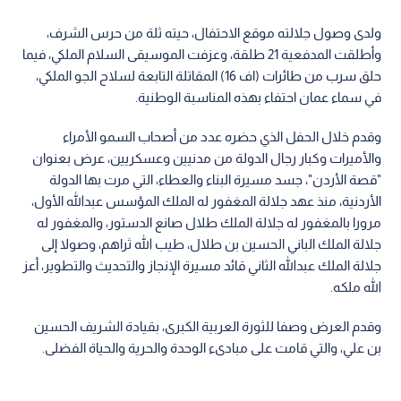
ولدى وصول جلالته موقع الاحتفال، حيته ثلة من حرس الشرف،
وأطلقت المدفعية 21 طلقة، وعزفت الموسيقى السلام الملكي، فيما
حلق سرب من طائرات (اف 16) المقاتلة التابعة لسلاح الجو الملكي،
في سماء عمان احتفاء بهذه المناسبة الوطنية.
وقدم خلال الحفل الذي حضره عدد من أصحاب السمو الأمراء
والأميرات وكبار رجال الدولة من مدنيين وعسكريين، عرض بعنوان
"قصة الأردن"، جسد مسيرة البناء والعطاء، التي مرت بها الدولة
الأردنية، منذ عهد جلالة المغفور له الملك المؤسس عبدالله الأول،
مرورا بالمغفور له جلالة الملك طلال صانع الدستور، والمغفور له
جلالة الملك الباني الحسين بن طلال، طيب الله ثراهم، وصولا إلى
جلالة الملك عبدالله الثاني قائد مسيرة الإنجاز والتحديث والتطوير، أعز
الله ملكه.
وقدم العرض وصفا للثورة العربية الكبرى، بقيادة الشريف الحسين
بن علي، والتي قامت على مبادىء الوحدة والحرية والحياة الفضلى.