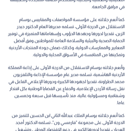
في مرافق الجامعة.
كما أنعم جلالته على مؤسسة المواصفات والمقاييس بوسام
الاستقلال من الدرجة الأولى، تسلمه مديرها العام الدكتور حيدر
الزبن، تقديرا لدورها وجهدها الدؤوب وإسهاماتها المتميزة في توفير
الحماية الصحية والبيئية والسلامة العامة للمواطنين وفق أفضل
المعايير والممارسات الدولية، وكذلك ضمان جودة المنتجات الأردنية
وتمكينها من المنافسة في الأسواق المحلية والدولية.
وأنعم جلالته بوسام الاستقلال من الدرجة الأولى على إذاعة المملكة
الأردنية الهاشمية، تسلمه مدير عام مؤسسة الإذاعة والتلفزيون
محمد الطراونة، تقديرا لجهودها الكبيرة ودورها الإعلامي الفاعل في
نقل رسالة الأردن الإعلامية، والدفاع عن القضايا الوطنية بكل اقتدار
وشفافية ومسؤولية عالية، منذ تأسيسها قبل سبعة وخمسين
عاما.
كما أنعم جلالته بوسام الملك عبدالله الثاني ابن الحسين للتميز من
الدرجة الأولى على مجموعة "فارمسي ون"، تسلمه الدكتور أمجد
العريان، تقديرا لدورها الكبير في دعم الاقتصاد الوطني وتشغيل