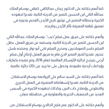
كما أنعم جلالته على الدكتور زيدان عبدالكافي كفافي بوسام الملك
عبدالله الثاني ابن الحسين للتميز من الدرجة الثانية، تقديرا لجهوده
الكبيرة وعطائه المتميز في توثيق تاريخ الأردن القديم، ودوره في
تعميق ثقافة المعرفة بآثار الأردن وتاريخه.
وأنعم جلالته على فريق عمل فيلم"ذيب"، بوسام الملك عبدالله الثاني
ابن الحسين للتميز من الدرجة الثانية، وتسلمه عن فريق العمل: بطل
الفيلم جاسر الصويلحيين، ومخرج الفيلم ناجي أبو نوار، ومنتجه باسل
غندور، تقديرا للدور المميز الذي قام به فريق العمل لإنتاج أول فيلم
أردني يترشح لجائزة الأوسكار العالمية لعام 2016، وتم تنفيذه بكفاءات
وإبداعات أردنية طموحة، وحصل على ما يزيد عن (20) جائزة عالمية.
كما أنعم جلالته على السيد سالم علي الرواجفة بوسام الاستقلال
من الدرجة الثانية، تقديرا لإسهاماته المتميزة في العمل الخيري
والتطوعي وإصلاح ذات البين، وكذلك لجهوده الكبيرة في تأسيس
العديد من الجمعيات الخيرية والتعاونية في محافظة معان.
وأنعم جلالته على الدكتور عمر فليح الخالدي بوسام الاستقلال من