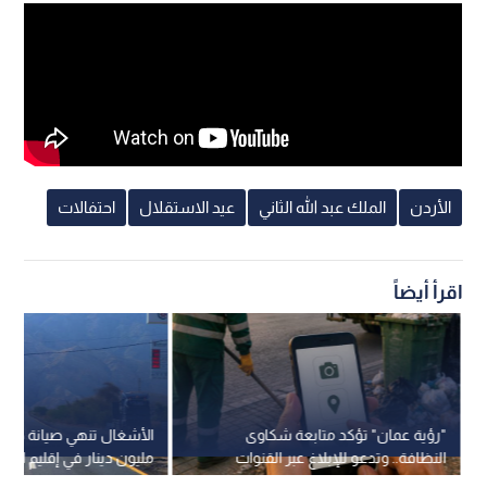
الأردن
الملك عبد الله الثاني
عيد الاستقلال
احتفالات
اقرأ أيضاً
"رؤية عمان" تؤكد متابعة شكاوى
النظافة.. وتدعو للإبلاغ عبر القنوات
مليون دينار في إقليم الجن
الرسمية