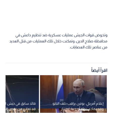
وتخوض قوات الجيش عمليات عسكرية ضد تنظيم داعش في
محافظة صلاح الدين، وتمكنت خلال تلك العمليات من قتل العديد
من عناصر تلك العصابات.
اقرأ أيضاً
إعلام أمريكي: بوتين يراقب حلف الناتو
قائد سابق في جيش الاحتل
وقد يهاجم دولة أوروبية لاختبار
قد تعاني من نقص الصوا