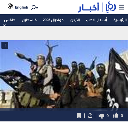
English
الرئيسية
أسعار الذهب
الأردن
مونديال 2026
فلسطين
طقس
1
0
0