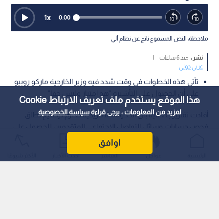
1
x
0:00
ملاحظة: النص المسموع ناتج عن نظام آلي
نشر :
منذ 6 ساعات
|
عربي دولي
تأتي هذه الخطوات في وقت شدد فيه وزير الخارجية ماركو روبيو
على أن الحصول على التأشيرة "هو امتياز وليس حقا"
هذا الموقع يستخدم ملف تعريف الارتباط Cookie
لمزيد من المعلومات ، يرجى قراءة
سياسة الخصوصية
أفادت تقارير إعلامية بأن الحكومة الأمريكية تعتزم توسيع نطاق
فحص حسابات وسائل التواصل الاجتماعي للمتقدمين للحصول على
تأشيرات دخول، بما في ذلك الصحفيون الأجانب، وذلك في إطار
اوافق
الحملة التي تقودها إدارة الرئيس دونالد ترمب لتشديد إجراءات
الرئيسية
عواجل
المباشر
أحدث الأخبار
الأكثر شيوعًا
الـهجرة.