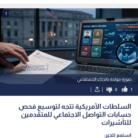
تماسكه
الاعتراضية الذي تعاني من
1
صورة مولدة بالذكاء الاصطناعي
0
1
السلطات الأمريكية تتجه لتوسيع فحص
حسابات التواصل الاجتماعي للمتقدمين
للتأشيرات
استمع للخبر: