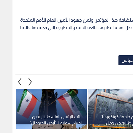
تضافة هذا المؤتمر، وثمن جهود الأمين العام للأمم المتحدة
ي ظل هذه الظروف بالغة الدقة والخطورة التي يعيشها عالمنا
عباس
من جامعة كونكورديا
نائب الرئيس الفلسطيني يدين
الرئي
ج طالبة من حفل
افتتاح سفارة لـ "أرض الصومال"
على ال
ب علم فلسطين
في القدس
الوطني ل