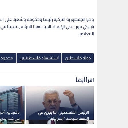
وحيا الجمهورية التركية رئيسا وحكومة وشعبا، على اس
بان كي مون، في الإعداد الجيد لهذا المؤتمر، سيما ف
المعاصر.
دولة فلسطين
استشهاد فلسطينيين
محمود 
اقرأ أيضاً
 الله ويؤكد
الرئيس الفلسطيني: ما يجري في
بالفيديو.. أ
 موعدها
الضفة سياسة "إسرائيلية"
في كندا يخر
ممنهجة لفرض وقائع جديدة
تخرجها بسب