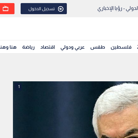
ولي - رؤيا الإخباري
تسجيل الدخول
فلسطين
طقس
عربي ودولي
اقتصاد
رياضة
هنا وهن
1