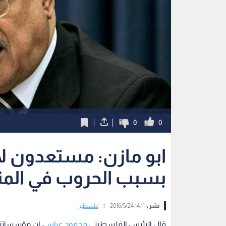
0
0
ابو مازن: مستعدون لا
بسبب الحروب في الم
نشر :
14:11 2016/5/24
|
فلسطين
قال الرئيس الفلسطيني
محمود عباس
، إن مؤسساتنا