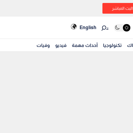
البث المباشر
English
اك
تكنولوجيا
أحداث مهمة
فيديو
وفيات