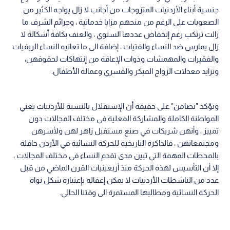
جنسية أبناء الأردنيات المتزوجات من أجانب لا زال يواجه الكثير من
الصعوبات على الرغم من منحهم مزايا خدماتية ، وجرائم الشرف ما
زالت ترتكب رغم إنخفاض عددها السنوي ، والعنف بكافة أشكالة لا
زال يمارس ضد النساء والفتيات ، إضافة الى ما تعانيه النساء الريفيات
والفقيرات والمهمشات وذوات الإعاقة من إنتهاكات لحقوقهن،
وتزايد معدلات الزواج المبكر والقسري وعمالة الأطفال.
وتؤكد "تضامن" على حقيقة أن الإستقلال بالنسبة للأردنيات يعني
المواطنة الكاملة والمشاركة الفعلية في مختلف المجالات دون
تمييز ، وأنهن شريكات في صنع مستقبل زاهر لهن ولأسرهن
ومجتمعاتهن ، فالذاكرة التاريخية للحركة النسائية في الأردن حافلة
بالمحطات المهمة التي تبين مدى تقدم النساء في مختلف المجالات ،
إلا أن التأسيس لهذه الحركة منذ أربعينيات القرن الماضي من قبل
عدد من الناشطات الأردنيات لا يمكن إغفاله بإعتبارة شكل نواة
الحركة النسائية ومطالبها المستمرة الى وقتنا الحالي.