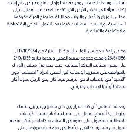
بشارات وسعاد الحسيني وفريدة غنما وإملي نفاع وغيرهن ، تم إنشاء
إتحاد المرأة العربية في الأردن الذي تقدم بالعديد من المذكرات إلى
مجلس الوزراء والأعيان والنواب مطالبا فيها بمنح المرأة حقوقها
السياسية ، وإتسعت المطالبات فيما بعد لتشمل النواحي الإقتصادية
والإجتماعية والتعليمية.
وخلال إنعقاد مجلس النواب الرابع خلال الفترة من 17/10/1954 الى
26/6/1956 وافقت حكومة سعيد المفتي وتحديدا بتاريخ 2/10/1955
على بعض مطالب الحركة النسائية ، حيث صدر قرار مجلس الوزراء
بالموافقة على مشروع الإنتخاب الذي أعطى المرأة "المتعلمة" دون
"الأمية" حق الإنتخاب لا حق الترشح فيما كان يحق للرجل سواء أكان
متعلما أو أميا الإنتخاب والترشح.
وتعتقد "تضامن" أن هذا القرار وإن كان قاصرا ويميز بين النساء
والرجال إلا أنه فتح المجال على مصراعيه أمام النساء الأردنيات
للمطالبة والحصول على حقوقهن السياسية كاملة ، وشكل نقطة
تحول في مسيرة نضالهن ، وأعطاهن دفعة وقوة وإصرار على