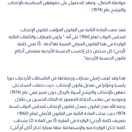
مواصلة النضال ، ومهد للحصول على حقوقهن السياسية بالإنتخاب
والترشح عام (1974).
فقد نصت المادة الثانية من القانون المؤقت (قانون الإنتخاب
لمجلس النواب لعام 1960) على أنه :" يكون للعبارات والكلمات التالية
الواردة في هذا القانون المعاني المبينة لها أدناه : (أ) تعني كلمة
(أردني) كل شخص ذكر إكتسب الجنسية الأردنية بمقتضى أحكام
قانون الجنسية الأردنية".
هذا وقد لعبت إميلي بشارات وزميلاتها من الناشطات الأردنيات دورا
رئيسيا ومؤثرا في تعديل قانون الإنتخاب ، حيث حصلت النساء على
حقهن بالإنتخاب والترشح أسوة بالرجال دون تمييز ففي عام (1974)
وبتوجيه من صاحب الجلالة المغفور له الملك الحسين بن طلال
رحمه الله صدر (قانون معدل لقانون الإنتخاب لمجلس النواب لسنة
1974) حيث عدلت المادة الثانية من القانون الأصلي لعام (1960)
بتعريف كلمة (أردني) الواردة في الفقرة (أ) من المادة (2) بشطب
كلمة (ذكر) الواردة فيه والإستعاضة عنها بعبارة (ذكر أكان أم أنثى).