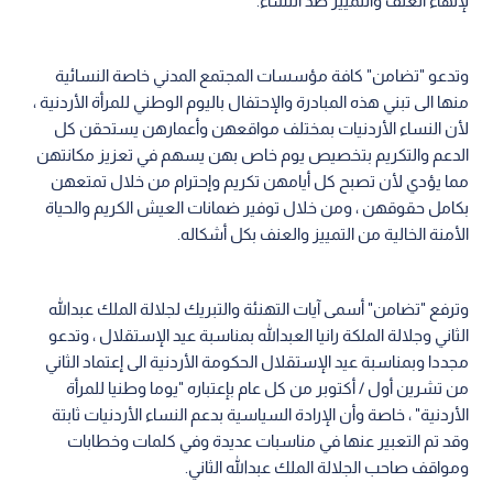
لإنهاء العنف والتمييز ضد النساء.
وتدعو "تضامن" كافة مؤسسات المجتمع المدني خاصة النسائية
منها الى تبني هذه المبادرة والإحتفال باليوم الوطني للمرأة الأردنية ،
لأن النساء الأردنيات بمختلف مواقعهن وأعمارهن يستحقن كل
الدعم والتكريم بتخصيص يوم خاص بهن يسهم في تعزيز مكانتهن
مما يؤدي لأن تصبح كل أيامهن تكريم وإحترام من خلال تمتعهن
بكامل حقوقهن ، ومن خلال توفير ضمانات العيش الكريم والحياة
الأمنة الخالية من التمييز والعنف بكل أشكاله.
وترفع "تضامن" أسمى آيات التهنئة والتبريك لجلالة الملك عبدالله
الثاني وجلالة الملكة رانيا العبدالله بمناسبة عيد الإستقلال ، وتدعو
مجددا وبمناسبة عيد الإستقلال الحكومة الأردنية الى إعتماد الثاني
من تشرين أول / أكتوبر من كل عام بإعتباره "يوما وطنيا للمرأة
الأردنية" ، خاصة وأن الإرادة السياسية بدعم النساء الأردنيات ثابتة
وقد تم التعبير عنها في مناسبات عديدة وفي كلمات وخطابات
ومواقف صاحب الجلالة الملك عبدالله الثاني.