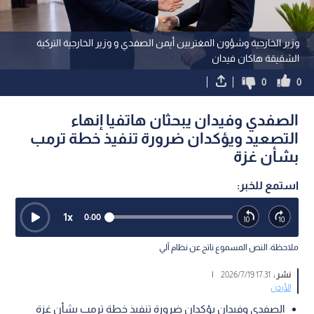
وزير الخارجية وشؤون المغتربين أيمن الصفدي و وزير الخارجية التركية
الشقيقة هاكان فيدان
0
0
الصفدي وفيدان يبحثان هاتفيا إنهاء
التصعيد ويؤكدان ضرورة تنفيذ خطة ترمب
بشأن غزة
استمع للخبر:
1
x
0:00
ملاحظة: النص المسموع ناتج عن نظام آلي
نشر :
17:31 2026/7/19
|
الأردن
الصفدي وفيدان يؤكدان ضرورة تنفيذ خطة ترمب بشأن غزة