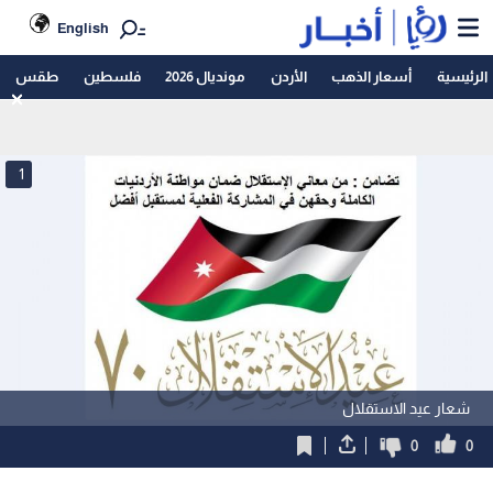
English
الرئيسية
أسعار الذهب
الأردن
مونديال 2026
فلسطين
طقس
1
شعار عيد الاستقلال
0
0