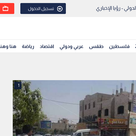
ولي - رؤيا الإخباري
تسجيل الدخول
فلسطين
طقس
عربي ودولي
اقتصاد
رياضة
هنا وهن
1