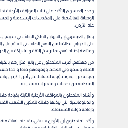
وجدد العيسوي التأكيد على ثبات المواقف الأردنية تجا
الوصاية الهاشمية على المقدسات الإسلامية والمسيحية
عنه الأردن.
وقال العيسوي إن الديوان الملكي الهاشمي سيبقى، كما 
على الدوام، انطلاقا من النهج الهاشمي القائم على ا
ومتابعة احتياجاتهم، بما يرسخ الثقة والشراكة بين الد
من جهتهم، أعرب المتحدثون عن بالغ اعتزازهم بالقياد
الملك وسمو ولي العهد، ووقوفهم صفا واحدا خلف قيا
يقوده من جهود دؤوبة للحفاظ على أمن الأردن واستقرا
المنطقة من تحديات ومتغيرات متسارعة.
وأشاد المتحدثون بالمواقف الأردنية الثابتة بقيادة ج
والدبلوماسية التي يبذلها جلالته لتمكين الشعب ال
وإقامة دولته المستقلة.
وأكد المتحدثون أن الأردن سيبقى، بقيادته الهاشمية، 
ويحمل رسالته الإنسانية بثبات ومسؤولية.