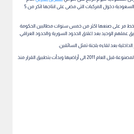
متصرفية لواء الرمثا احتجاجا على منع المملكة العربية السعودية دخول المركبات التي مضى على انتاجها اثكر من 5
 الخط مر على صنعها اكثر من خمس سنوات مطالبين الحكومة
 عملهم الوحيد بعد اغلاق الحدود السورية والحدود العراقي.
لداخلية بعد لقاءه بلجنة تمثل السائقين.
يذكر ان السلطات السعودية منعت دخول المركبات المصنوعة قبل العام 2011 الى أراضيها وبدأت بتطبيق القرار منذ