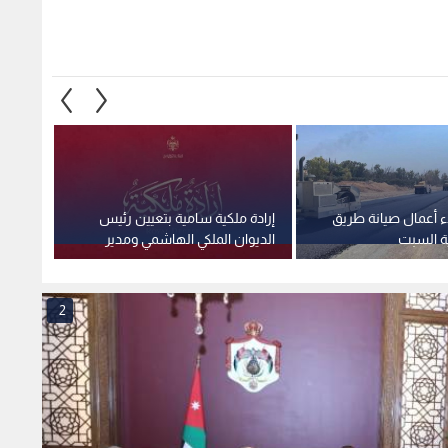
ء أعمال صيانة طريق
إرادة ملكية سامية بتعيين رئيس
استغلا
ية السبت
الديوان الملكي الهاشمي ومدير
وهمية 
مكتب جلالة الملك عضوين في
صادمة
مجلس الأمن القومي
2