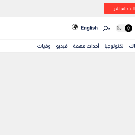
البث المباشر
English
اك
تكنولوجيا
أحداث مهمة
فيديو
وفيات