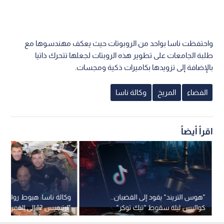
واحتفظت ناسا بواحد من الروبوتات حيث يعكف مهندسوها مع
طلبة الجامعات على تطوير هذه الروبتات لجعلها تتحرك ذاتيا
بالإضافة إلى تزويدها بكاميرات ذكية ومجسات.
الفضاء
المريخ
وكالة ناسا
اقرأ أيضاً
"هوس التريند" يقود إلى القضبان..
وكالة ناسا: هبوط رواد ف
كواليس ليلة سقوط "تيك توكر"
"ارتيميس 2" إلى القم
الهرم بتهمة الفسق
الهادي -فيديو