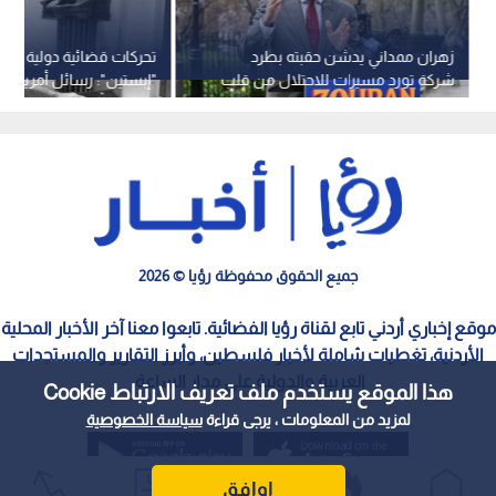
زهران ممداني يدشن حقبته بطرد
تحركات قضائية دولية في
شركة تورد مسيرات للاحتلال من قلب
"إبستين": رسائل أمريكية ل
"بروكلين"
وفريق تحقيق فرنسي م
جميع الحقوق محفوظة رؤيا © 2026
موقع إخباري أردني تابع لقناة رؤيا الفضائية. تابعوا معنا آخر الأخبار المحلية
الأردنية، تغطيات شاملة لأخبار فلسطين، وأبرز التقارير والمستجدات
العربية والدولية على مدار الساعة.
هذا الموقع يستخدم ملف تعريف الارتباط Cookie
لمزيد من المعلومات ، يرجى قراءة
سياسة الخصوصية
اوافق