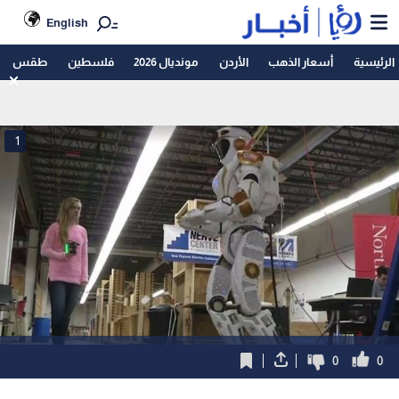
English
الرئيسية
أسعار الذهب
الأردن
مونديال 2026
فلسطين
طقس
1
0
0