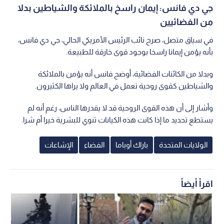
جي دي فانس: إيمان راسخ بالملائكة والشياطين بدلا
من الفضائيين
في سياق متصل، صرح نائب الرئيس الأمريكي الحالي، جي دي فانس،
بأنه يؤمن إيمانا راسخا بوجود قوى خارقة للطبيعة.
وبدلا من الكائنات الفضائية، أوضح فانس أنه يؤمن بالملائكة
والشياطين كقوى روحية تعمل في العالم ولا يراها الكثيرون.
وأشار إلى أن هذه القوى الروحية قد لا يقدرها الناس، رغم أنه لم
يستطع تحديد ما إذا كانت هذه الكيانات تنوي للبشرية خيرا أم شرا.
الولايات المتحدة
باراك أوباما
الفضاء
الإشاعات
اقرأ أيضاً