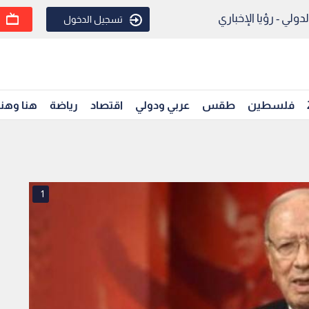
ولي - رؤيا الإخباري
تسجيل الدخول
فلسطين
طقس
عربي ودولي
اقتصاد
رياضة
هنا وهن
1