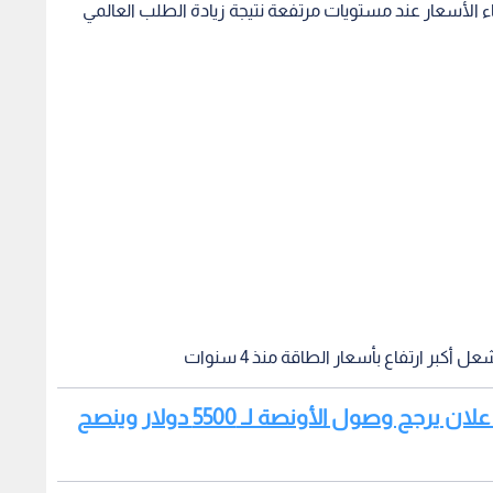
الأسعار عند مستويات مرتفعة نتيجة زيادة الطلب العالمي
بر ارتفاع بأسعار الطاقة منذ 4 سنوات
اقرأ أيضا: توقعات أسعار الذهب: ربحي علان يرجح وصول الأونصة لـ 5500 دولار وينصح