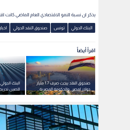
يذكر ان نسبة النمو الاقتصادي العام الماضي كانت اقل 
البنك الدولي
تونس
صندوق النقد الدولي
اخبا
اقرأ أيضاً
صندوق النقد الدولي يحول 188
صندوق النقد يبحث صرف 1.7 مليار
البنك الدول
ن عقب
دولار لمصر.. والحكومة المصرية
للصين تدريجيا 
الدورية
تضع سيناريو حتى 2030