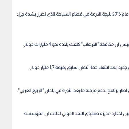
وقد شهد النمو الاقتصادي في تونس شبه ركود في عام 2015 نتيجة الازمة في قطاع السياحة الذي تضرر بشدة جراء
فحة "الارهاب" كلفت بلاده نحو 4 مليارات دولار.
تهاء خط ائتمان سابق بقيمة 1,7 مليار دولار.
مدتها اواخر عام 2015، كانت كريستين لاغارد مديرة صندوق النقد الدولي اعلنت ان المؤسسة