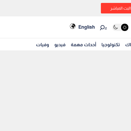
البث المباشر
English
اك
تكنولوجيا
أحداث مهمة
فيديو
وفيات