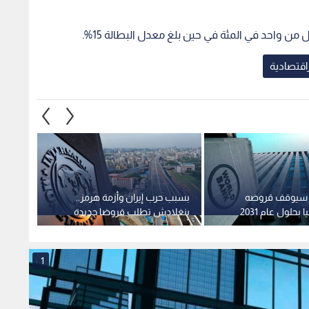
من واحد في المئة في حين بلغ معدل البطالة 15%.
راقتصادية
ي سيوقف قروضه
بسبب حرب إيران وأزمة هرمز..
قنبلة ا
بحلول عام 2031
بنغلادش تطلب قروضا جديدة
صندوق 
من صندوق النقد
إلى 130% بسبب الدفاع والتقاعد
1