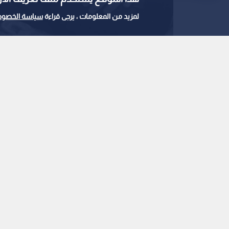
لمزيد من المعلومات ، يرجى قراءة
سياسة الخصوص
فضل شاكر ونجله
0
0
"كيفك ع فراقي" تعيد 
وصورة مؤثرة لابنه م
نشر :
12:10 2025/7/12
|
هنا وهناك
"فضل شاكر يعود بقوة.. ونجله محمد يخطف القلوب
*أثارت هذه الصورة، بتفاصيلها العفوية والمليئة بالحب