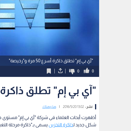
"آي بي إم" تطلق ذاكرة أسرع 50 مرة و"رخيصة"
0
0
"آي بي إم" تطلق ذاكرة أسرع 50 مرة
نشر :
13:02 2016/5/20
|
هنا وهناك
أظهرت أبحاث العلماء في شركة "آي بي إم" مستوى جدي
شكل جديد ل
ذاكرة التخزين
يسمى بـ"ذاكرة مرحلة التغيي