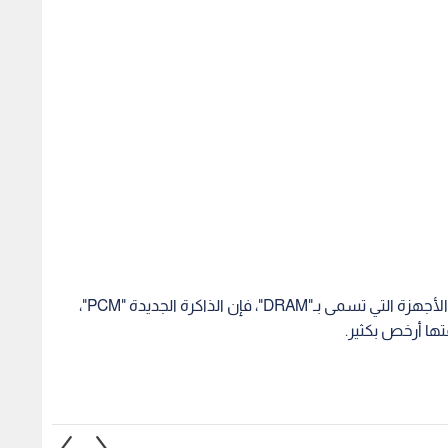
وبالمقارنة مع الذاكرة التي تستخدمها شركات تصنيع الأجهزة التي تسمى بـ"DRAM"، فإن الذاكرة الجديدة "PCM"،