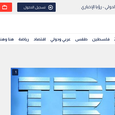
ولي - رؤيا الإخباري
تسجيل الدخول
فلسطين
طقس
عربي ودولي
اقتصاد
رياضة
هنا وهن
1