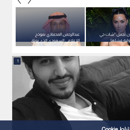
ان تحمل "شات جي
عبدالرحمن المحمادي نموذج
شرطة 
لية فشلها
للإعلامي السعودي الذي يوثق
الروبوتية "DPR 02" 
الواقع بروح الوطن
1
Cooki