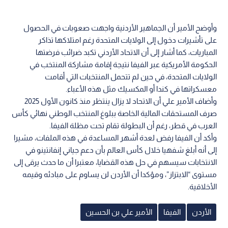
وأوضح الأمير أن الجماهير الأردنية واجهت صعوبات في الحصول
على تأشيرات دخول إلى الولايات المتحدة رغم امتلاكها تذاكر
المباريات، كما أشار إلى أن الاتحاد الأردني تكبد ضرائب فرضتها
الحكومة الأمريكية عبر الفيفا نتيجة إقامة مشاركة المنتخب في
الولايات المتحدة، في حين لم تتحمل المنتخبات التي أقامت
معسكراتها في كندا أو المكسيك مثل هذه الأعباء.
وأضاف الأمير علي أن الاتحاد لا يزال ينتظر منذ كانون الأول 2025
صرف المستحقات المالية الخاصة ببلوغ المنتخب الوطني نهائي كأس
العرب في قطر، رغم أن البطولة تقام تحت مظلة الفيفا.
وأكد أن الفيفا رفض لعدة أشهر المساعدة في هذه الملفات، مشيرا
إلى أنه أبلغ شفهيا خلال كأس العالم بأن دعم جياني إنفانتينو في
الانتخابات سيسهم في حل هذه القضايا، معتبرا أن ما حدث يرقى إلى
مستوى “الابتزاز”، ومؤكدا أن الأردن لن يساوم على مبادئه وقيمه
الأخلاقية.
الأردن
الفيفا
الأمير علي بن الحسين