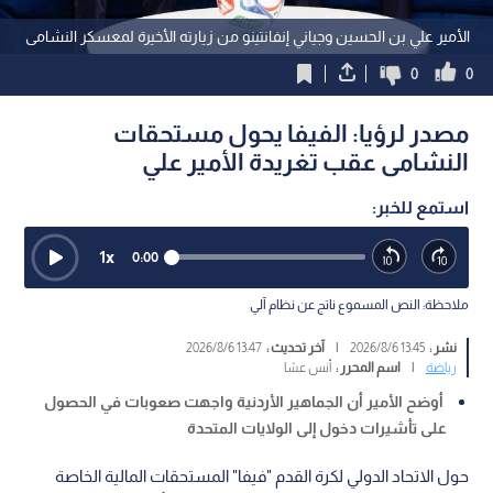
الأمير علي بن الحسين وجياني إنفانتينو من زيارته الأخيرة لمعسكر النشامى
0
0
مصدر لرؤيا: الفيفا يحول مستحقات
النشامى عقب تغريدة الأمير علي
استمع للخبر:
1
x
0:00
ملاحظة: النص المسموع ناتج عن نظام آلي
نشر :
13:45 2026/8/6
|
آخر تحديث :
13:47 2026/8/6
رياضة
|
اسم المحرر :
أنس عشا
أوضح الأمير أن الجماهير الأردنية واجهت صعوبات في الحصول
على تأشيرات دخول إلى الولايات المتحدة
حول الاتحاد الدولي لكرة القدم "فيفا" المستحقات المالية الخاصة