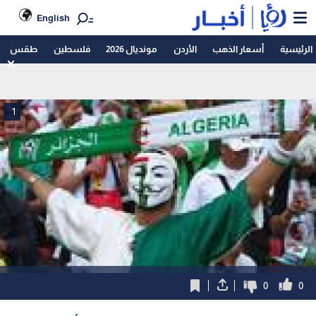
English
الرئيسية
أسعار الذهب
الأردن
مونديال 2026
فلسطين
طقس
1
0
0