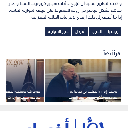
وأكدت التقارير المالية أن تراجع عائدات هيدروكربونيات النفط والغاز
ساهم بشكل مباشر في زيادة الضغوط على ميلف الموازنة العامة،
إذا ما أضيف إلى ذلك ارتفاع الالتزامات المالية الفيدرالية.
روسيا
الحرب
أموال
عجز الموازنة
اقرأ أيضاً
ترمب: إيران اتصلت بي خوفا من
نيويورك بوست: تحقيقات ف
تعرضها لأكبر هجوم منذ الحرب
سابقة بحثت ما إذا كان تر
العالمية الثانية
لروسيا