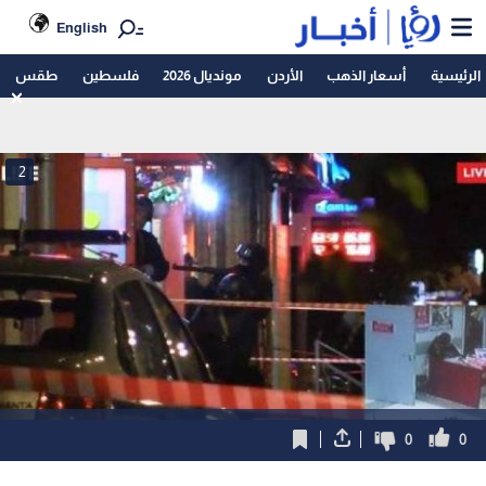
English
الرئيسية
أسعار الذهب
الأردن
مونديال 2026
فلسطين
طقس
2
0
0