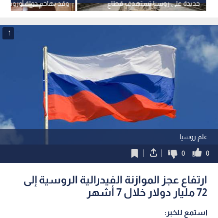
جديدة على روسيا تستهدف قطاع
وقد يهاجم دولة أوروبية لاخ
الطاقة
تماسكه
1
علم روسيا
0
0
ارتفاع عجز الموازنة الفيدرالية الروسية إلى
72 مليار دولار خلال 7 أشهر
استمع للخبر: