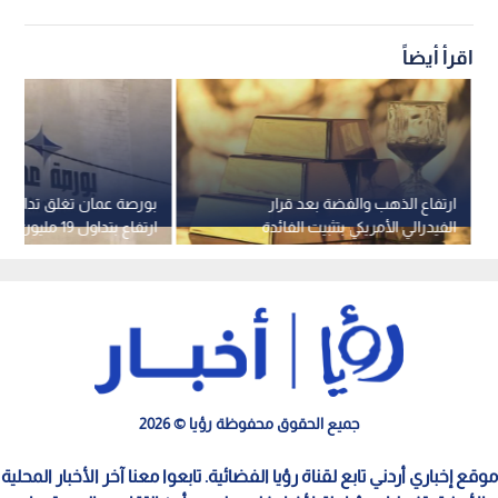
اقرأ أيضاً
ارتفاع الذهب والفضة بعد قرار
بورصة عمان تغلق تداولات
الفيدرالي الأمريكي بتثبيت الفائدة
ارتفاع بتداول 19 مليون دينار
جميع الحقوق محفوظة رؤيا © 2026
موقع إخباري أردني تابع لقناة رؤيا الفضائية. تابعوا معنا آخر الأخبار المحلية