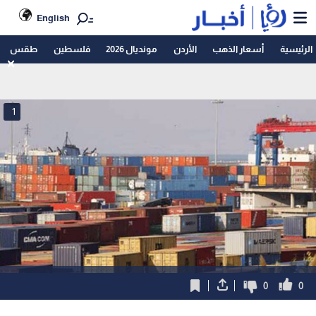
English
الرئيسية
أسعار الذهب
الأردن
مونديال 2026
فلسطين
طقس
1
0
0