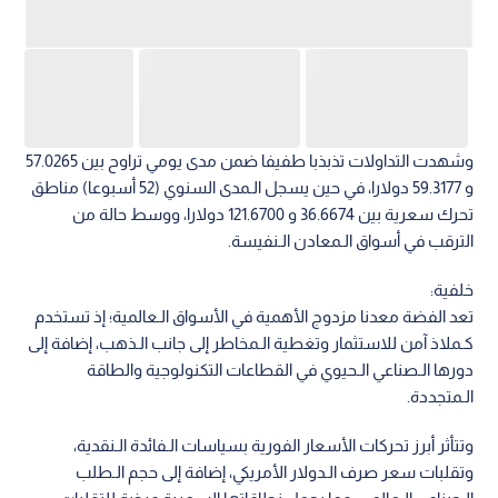
وشهدت التداولات تذبذبا طفيفا ضمن مدى يومي تراوح بين 57.0265
و 59.3177 دولارا، في حين يسجل الـمدى السنوي (52 أسبوعا) مناطق
تحرك سعرية بين 36.6674 و 121.6700 دولارا، ووسط حالة من
الترقب في أسواق الـمعادن الـنفيسة.
خلفية:
تعد الفضة معدنا مزدوج الأهمية في الأسواق الـعالمية؛ إذ تستخدم
كـملاذ آمن للاستثمار وتغطية الـمخاطر إلى جانب الـذهب، إضافة إلى
دورها الـصناعي الـحيوي في القطاعات التكنولوجية والطاقة
الـمتجددة.
وتتأثر أبرز تحركات الأسعار الفورية بسياسات الـفائدة الـنقدية،
وتقلبات سعر صرف الـدولار الأمريكي، إضافة إلى حجم الـطلب