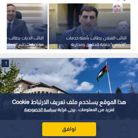
النائب القبلان يطالب بأتمتة خدمات
النائب الديات يطالب بإنش
"الأراضي" حماية للحقوق ومحاربة
مختصة لتنظيم القطاع الع
للفساد
وحماية المستثمرين
1
هذا الموقع يستخدم ملف تعريف الارتباط Cookie
لمزيد من المعلومات ، يرجى قراءة
سياسة الخصوصية
اوافق
مجلس الوزراء
الرئيسية
عواجل
المباشر
أحدث الأخبار
الأكثر شيوعًا