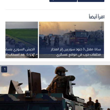
اقرأ أيضاً
سانا: مقتل 3 جنود سوريين إثر انفجار
الجيش السوري يتسلم ق
مخلفات حرب في موقع عسكري
الجوية بعد انسحاب التحال
بمحافظة درعا
1