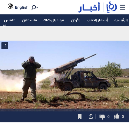
English
الرئيسية
أسعار الذهب
الأردن
مونديال 2026
فلسطين
طقس
1
0
0