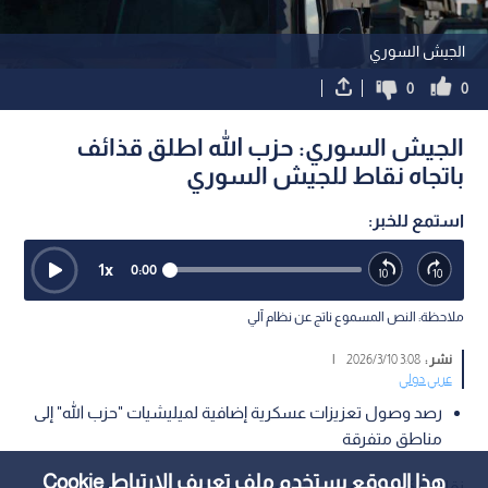
الجيش السوري
0
0
الجيش السوري: حزب الله اطلق قذائف
باتجاه نقاط للجيش السوري
استمع للخبر:
1
x
0:00
ملاحظة: النص المسموع ناتج عن نظام آلي
نشر :
3:08 2026/3/10
|
عربي دولي
رصد وصول تعزيزات عسكرية إضافية لميليشيات "حزب الله" إلى
مناطق متفرقة
هذا الموقع يستخدم ملف تعريف الارتباط Cookie
نقلت وكالة الأنباء السورية "سانا" عن مصادر عسكرية في الجيش