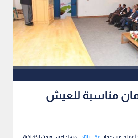
مان مناسبة للعيش
ح أعماله امين عمان
عقل بلتاجي
مساء امس وبمشاركة نخبة