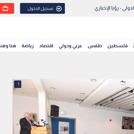
ولي - رؤيا الإخباري
تسجيل الدخول
فلسطين
طقس
عربي ودولي
اقتصاد
رياضة
هنا وهن
1