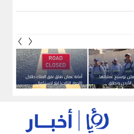
علن توسيع عملياتها
أمانة عمان تغلق نفق الملك طلال
أمانة 
 الأردن وتطلق
(الدوار الثالث) ليلا لاستكمال
بالإرش
شفا بدران
مشروع الإنارة الذكية (LED)
بيعة ا