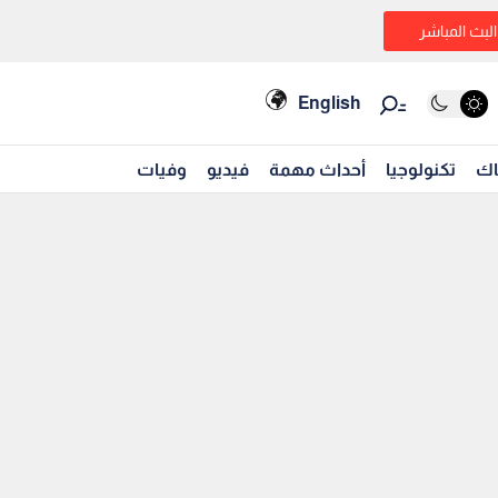
البث المباشر
English
اك
تكنولوجيا
أحداث مهمة
فيديو
وفيات