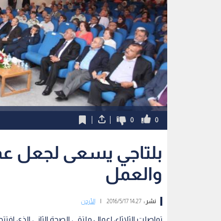
0
0
بلتاجي يسعى لجعل ع
والعمل
نشر :
14:27 2016/5/17
|
الأردن
تواصلت الثلاثاء، اعمال ملتقى الصحة الثاني الذي افتت