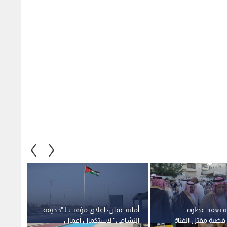
نة تعقد عطوة
أمانة عمان: إغلاق مؤقت لـ"حديقة
تفاقم 
قضية مقتل الفتاة
النشامى" لاستكمال أعمال
عمان ت