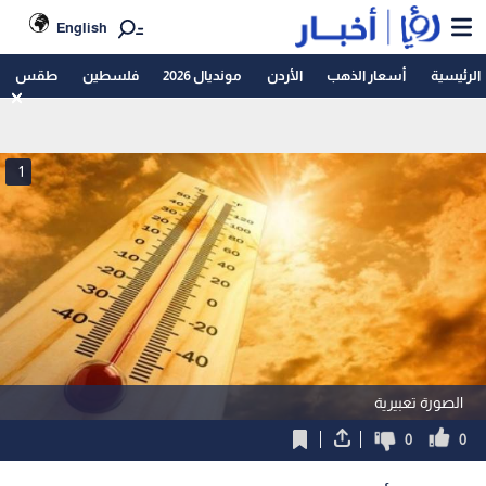
English
الرئيسية
أسعار الذهب
الأردن
مونديال 2026
فلسطين
طقس
1
الصورة تعبيرية
0
0