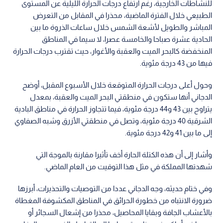
يومي الخميس والجمعة كما يعتقد، بل إن هذين اليومين يمثلان
بداية الارتفاع واستمراره، فيما ستكون الذروة الفعلية يومي الأحد
والاثنين، وتحديدا يوم الأحد المقبل مع مطلع شهر آب.
وبين أن الطقس خلال النهار سيكون بين حار نسبيا إلى حار، وأن
درجات الحرارة سترتفع في أحياء العاصمة عمان ومدن رئيسة
كالزرقاء إلى أعالي الثلاثينيات المئوية، فيما تتراوح في بقية المناطق
بين 35 و37 درجة مئوية.
اقرأ أيضا: طقس العرب: أول كتلة هوائية حارة
تؤثر على الأردن وذروتها مطلع آب
وأكد أن ساعات ما بعد العصر والمساء والليل تبقى مناسبة
للنشاطات الخارجية، رغم ارتفاع درجات الحرارة الليلية عن المستوى
الطبيعي خلال الفترة الماضية، محذرا في المقابل من التعرض
المباشر والطويل لأشعة الشمس خلال ساعات الذروة ما بين
الحادية عشرة صباحا والخامسة عصرا، لا سيما في المناطق
المنخفضة كالبحر الميت والعقبة والأغوار، حيث تقترب درجات الحرارة
فيها من 43 درجة مئوية.