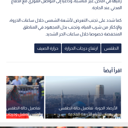
وحول أعلى درجات الحرارة المتوقعة خلال الأسبوع المقبل، أوضح
الدجاني أنها ستكون في منطقتي البحر الميت والعقبة، بمعدل
يتراوح بين 43 و44 درجة مئوية، فيما تتجاوز الحرارة في مناطق البادية
الشرقية 40 درجة مئوية، وتصل في منطقتي الأزرق وشبه الصفاوي
إلى ما بين 41 و42 درجة مئوية.
وأشار إلى أن هذه الكتلة الحارة أخف تأثيرا مقارنة بالموجة التي
شهدتها المملكة في مثل هذا التوقيت من العام الماضي.
وفي ختام حديثه، وجه الدجاني عددا من التوصيات والتحذيرات، أبرزها
ضرورة الانتباه من خطورة الحرائق في المناطق المكشوفة المغطاة
بالأعشاب الجافة وبقايا المحاصيل، محذرا من إشعال السجائر أو
رميها في أماكن غير مناسبة، وداعيا إلى التواصل الفوري مع الدفاع
المدني عند الحاجة.
كما شدد على تجنب التعرض لأشعة الشمس خلال ساعات الذروة،
والإكثار من شرب المياه، وتجنب بذل المجهود في المناطق
المنخفضة خصوصا خلال ساعات الحر الشديد.