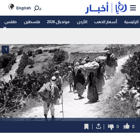
English
الرئيسية
أسعار الذهب
الأردن
مونديال 2026
فلسطين
طقس
1
0
0