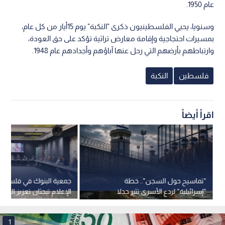
عام 1950.
وسنويا، يحيي الفلسطينيون ذكرى "النكبة" يوم 15أيار من كل عام،
بمسيرات احتجاجية وإقامة معارض تراثية تؤكد على حق العودة،
وارتباطهم بأرضهم التي رحل عنها آباؤهم وأجدادهم عام 1948.
فلسطين
النكبة
اقرأ أيضاً
"تماسيح حول السجن".. خطة
جمعية البنوك في فلسطي
"إسرائيلية" لردع الأسرى تثير جدلا
الإعلام تبحثان تعزيز الشر
وتدخلا قضائيا
التوعية المصرفية
1