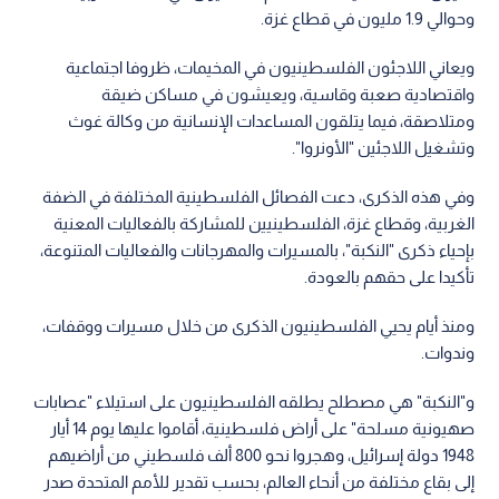
وحوالي 1.9 مليون في قطاع غزة.
ويعاني اللاجئون الفلسطينيون في المخيمات، ظروفا اجتماعية
واقتصادية صعبة وقاسية، ويعيشون في مساكن ضيقة
ومتلاصقة، فيما يتلقون المساعدات الإنسانية من وكالة غوث
وتشغيل اللاجئين "الأونروا".
وفي هذه الذكرى، دعت الفصائل الفلسطينية المختلفة في الضفة
الغربية، وقطاع غزة، الفلسطينيين للمشاركة بالفعاليات المعنية
بإحياء ذكرى "النكبة"، بالمسيرات والمهرجانات والفعاليات المتنوعة،
تأكيدا على حقهم بالعودة.
ومنذ أيام يحيي الفلسطينيون الذكرى من خلال مسيرات ووقفات،
وندوات.
و"النكبة" هي مصطلح يطلقه الفلسطينيون على استيلاء "عصابات
صهيونية مسلحة" على أراض فلسطينية، أقاموا عليها يوم 14 أيار
1948 دولة إسرائيل، وهجروا نحو 800 ألف فلسطيني من أراضيهم
إلى بقاع مختلفة من أنحاء العالم، بحسب تقدير للأمم المتحدة صدر