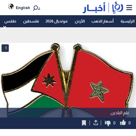
English
الرئيسية
أسعار الذهب
الأردن
مونديال 2026
فلسطين
طقس
1
علم البلدين
0
0