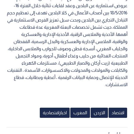
عروض استثمارية عن البلدين وعقد لقاءات ثنائية خلال الفترة 16-
18/5/2016 بين أصحاب الأعمال في كلا البلدين تهدف إلى تعظيم حجم
التبادل التجاري بين البلدين وبحث سبل تعزيز الفرص الاستثمارية في
المملكة، حيث تشمل تخصصات البعثة المغربية عدة قطاعات
أهمها: الأحذية والملابس الراقية، الأحذية الإدارية والعسكرية
والواقية، الملابس الإدارية والعسكرية والبدل الرسمية، القفطان
والجلباب المغربي، أنسجة قطن وصوف للجوارب والملابس الداخلية،
المنتجات الغذائية من حليب وغذاء أطفال، أدوية، ومواد التجميل
الطبيعية (زيت أركان والصبار الطبيعي)، مستلزمات الكهرباء
والكابلات والمولدات والمحولات والاكسسوارات، الأسمدة ، التقنيات
الحديثة للإتصال وحماية البيانات الرقمية ، أغطية وبطانيات، قطاع
الاستشارات.
اقتصاد
الاردن
المغرب
اخباراقتصادية