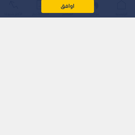
أعلن رئيس الوزراء الـمصري مصطفى مدبولي أن الـمجلس التنفيذي
اوافق
لصندوق النقد الـدولي يبحث إقرار الـمراجعة الـسابعة لبرنامج التمويل،
الرئيسية
عواجل
المباشر
أحدث الأخبار
الأكثر شيوعًا
تمهيدا لصرف شريحة جديدة تقارب 1.7 مليار دولار خلال الأسبوع
الـمقبل.
وأشار مدبولي إلى أن البنك الـمركزي الـمصري تسلم بالفعل 1.5 مليار
يورو من الاتحاد الأوروبي، مما يعزز الاحتياطيات ويدعم برنامج
الإصلاح الاقتصادي.