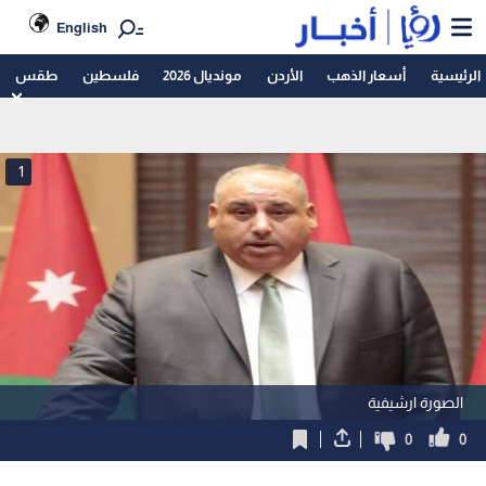
English
الرئيسية
أسعار الذهب
الأردن
مونديال 2026
فلسطين
طقس
1
الصورة ارشيفية
0
0