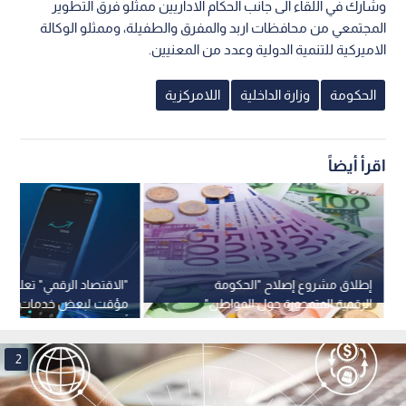
وشارك في اللقاء الى جانب الحكام الاداريين ممثلو فرق التطوير
المجتمعي من محافظات اربد والمفرق والطفيلة، وممثلو الوكالة
الاميركية للتنمية الدولية وعدد من المعنيين.
الحكومة
وزارة الداخلية
اللامركزية
اقرأ أيضاً
إطلاق مشروع إصلاح "الحكومة
"الاقتصاد الرقمي" تعلن 
الرقمية المتمحورة حول المواطن"
مؤقت لبعض خدمات "سن
بدعم من الحكومة الإيطالية بقيمة 50
أعمال الصيانة
مليون يورو
2