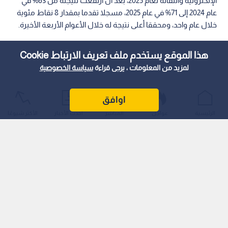
الإلكترونية والنقالة لعام 2025، بعد أن ارتفعت نتيجته من 63% في
عام 2024 إلى 71% في عام 2025، مسجلا تقدما بمقدار 8 نقاط مئوية
خلال عام واحد، ومحققا أعلى نتيجة له خلال الأعوام الأربعة الأخيرة.
هذا الموقع يستخدم ملف تعريف الارتباط Cookie
لمزيد من المعلومات ، يرجى قراءة
سياسة الخصوصية
اوافق
الرئيسية
عواجل
المباشر
أحدث الأخبار
الأكثر شيوعًا
ويعكس هذا التقدم اللافت تسارع جهود تطوير الخدمات الحكومية
الرقمية، والانتقال بها نحو مستويات أعلى من التكامل والكفاءة
والموثوقية، بما يسهم في تبسيط الإجراءات، وتحسين تجربة
المستخدم، وتسهيل وصول المواطنين ومؤسسات الأعمال إلى
الخدمات الحكومية.