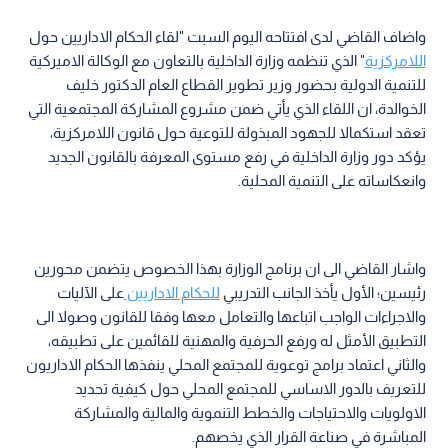
واضاف القاضي لدى افتتاحه اليوم السبت "لقاء الحكام الاداريين حول
اللامركزية
" الذي تنظمه وزارة الداخلية بالتعاون مع الوكالة الاميركية
للتنمية الدولية بحضور وزير تطوير القطاع العام الدكتور خليف
الخوالدة، ان اللقاء الذي يأتي ضمن مشروع المشاركة المجتمعية التي
تعقد استكمالا للجهود المبذولة للتوعية حول قانون اللامركزية،
يؤكد دور وزارة الداخلية في رفع مستوى المعرفة بالقانون الجديد
وانعكاساته على التنمية المحلية.
واشار القاضي الى ان برنامج الوزارة بهذا الخصوص يتضمن محورين
رئيسين؛ الأول يأخذ الجانب التدريبي
للحكام الاداريين
على الآليات
والاجراءات الواجب اتباعها والتعامل معها وفقا للقانون وصولا الى
التطبيق الأمثل له ورفع الحرفية والمهنية للقائمين على تطبيقه،
والثاني اعتماد برامج توعوية للمجتمع المحلي ينفذها الحكام الاداريون
للتعريف بالدور الاساسي للمجتمع المحلي حول كيفية تحديد
الاولويات والاحتياجات والخطط التنموية والمالية والمشاركة
المباشرة في صناعة القرار الذي يخصهم.