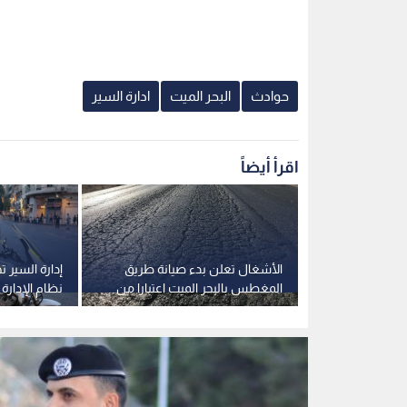
بة طفل بجروح
الأشغال تعلن بدء صيانة طريق
إدارة السير
لنهش كلب
المغطس بالبحر الميت اعتبارا من
الأربعاء
14001:2015