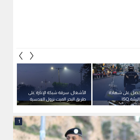
 تحصل على شهادة
الأشغال: سرقة شبكة الإنارة على
بتوجيه
نظام الإدارة البيئية ISO
طريق البحر الميت نزول العدسية
إنشاء 
تتسبب بانقطاع الإنارة.. فيديو
كورنيش
أمام ال
1