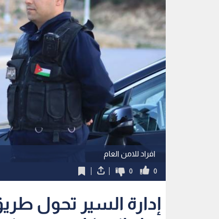
افراد للامن العام
0
0
إدارة السير تحول طريق
جراء انسكاب زيوت في 
استمع للخبر:
ملاحظة: النص المسموع ناتج عن نظام آلي
نشر :
18:50 2026/7/5
|
الأردن
أعلنت إدارة السير التابعة لمديرية الأمن العام، مساء