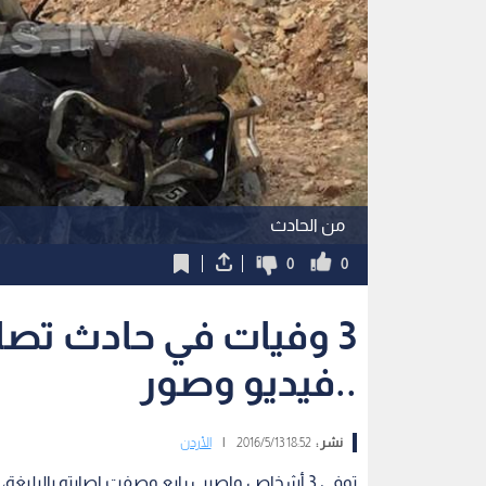
من الحادث
0
0
3 وفيات في حادث تصا
..فيديو وصور
نشر :
18:52 2016/5/13
|
الأردن
توفي 3 أشخاص واصيب رابع وصفت اصابته بالبليغة، الجمعة، اثر