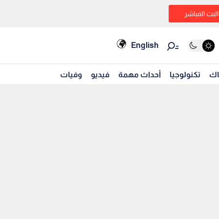
البث المباشر
English
اك
تكنولوجيا
أحداث مهمة
فيديو
وفيات