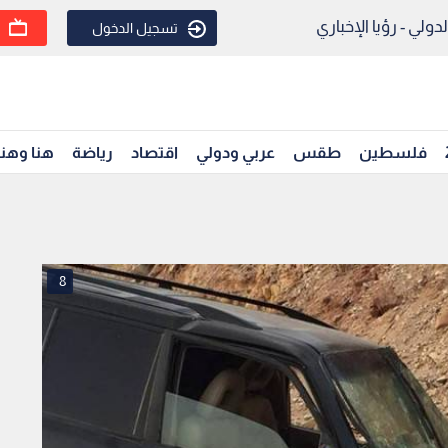
ولي - رؤيا الإخباري
تسجيل الدخول
فلسطين
طقس
عربي ودولي
اقتصاد
رياضة
هنا وهن
8