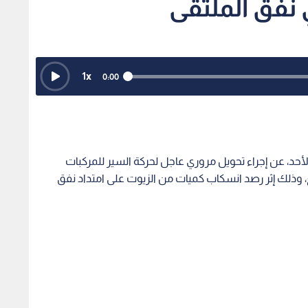
ع، وذلك إثر رصد انسكاب كميات من الزيوت على امتداد نفق
سائقها عرض حياة أطفال للخطر في لواء الرصيفة
: تصاعد أدخنة
حركة مرورية كثيفة وازدحامات في
بمتابع
صدر على طريق
عمان مع بدء الدوام المتأخر بعد
بدون إ
مان
مباراة النشامى في كأس العالم
تتسبب
تستجي
2