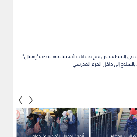
 في المنطقة عن فتح قضايا جنائية، بما فيها قضية "إهمال"،
السلاح إلى داخل الحرم المدرسي.
طالب يتوجهون إلى
أزمة "الحقول الأكاديمية": حملة
بيل غي