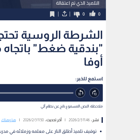
التلميذ الذي تم اعتقالة
0
0
الشرطة الروسية تحتجز 
"بندقية ضغط" باتجاه م
أوفا
استمع للخبر:
ملاحظة: النص المسموع ناتج عن نظام آلي
نشر :
11:46 2026/2/3
|
آخر تحديث :
11:50 2026/2/3
|
هنا وهناك
توقيف تلميذ أطلق النار على معلمه وزملائه في مد