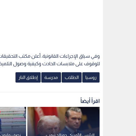
وفي سياق الإجراءات القانونية، أعلن مكتب التحقيقات
للوقوف على ملابسات الحادث وكيفية وصول التلميذ ب
روسيا
الطلاب
مدرسة
إطلاق النار
اقرأ أيضاً
رية لطلبة
الرئيس الأمريكي دونالد ترمب:
نصف مليون 