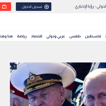
ولي - رؤيا الإخباري
تسجيل الدخول
فلسطين
طقس
عربي ودولي
اقتصاد
رياضة
هنا وهن
1