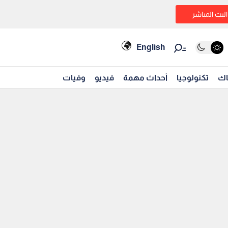
البث المباشر
English
اك
تكنولوجيا
أحداث مهمة
فيديو
وفيات