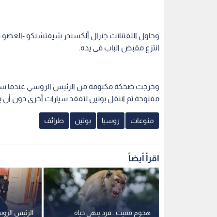
وحاول اللفتنانت جنرال ألكسندر شيفتشنكو -العضو 
انتزع مقبض الباب في يده.
وخرجت ضحكة مكتومة من الرئيس الروسي عندما سارع
مفتوحة ثم انتقل بوتين لتفقد سيارات أخرى دون أن ي
منوعات
روسيا
بوتين
طرائف
اقرأ أيضاً
العثور على خاتم عمره 2200 عام
هجوم مميت.. قرد ينهي حياة
الرئيس الروس