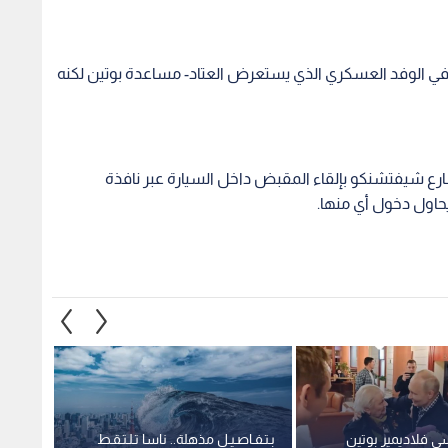
في الوفد العسكري الذي يستعرض العتاد- مساعدة بوتين لكنه
 شيفتشنكو بإلقاء المقبض داخل السيارة عبر نافذة
حاول دخول أي منها.
ي فلاديمير بوتين
بـتـفـاصـيـل مذهلة.. ناسا تـلـتـقـط
إقالة 