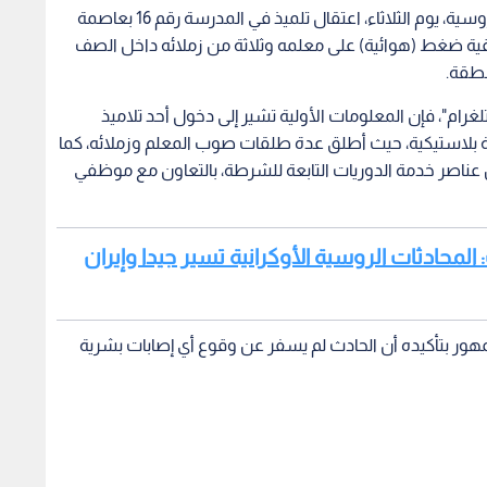
أعلنت وزارة الداخلية في جمهورية باشكورتوستان الروسية، يوم الثلاثاء، اعتقال تلميذ في المدرسة رقم 16 بعاصمة
ندقية ضغط (هوائية) على معلمه وثلاثة من زملائه داخل الصف
نطقة.
رام"، فإن المعلومات الأولية تشير إلى دخول أحد تلاميذ
ية بلاستيكية، حيث أطلق عدة طلقات صوب المعلم وزملائه، كما
ن عناصر خدمة الدوريات التابعة للشرطة، بالتعاون مع موظفي
 المحادثات الروسية الأوكرانية تسير جيدا وإيران
هور بتأكيده أن الحادث لم يسفر عن وقوع أي إصابات بشرية