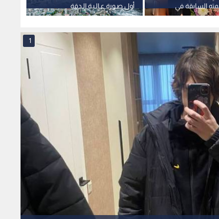
ته السابقة في
أول صـورة عـالـيـة الـدقة
ترك جن
ة إنسانية
لـتـسـونـامـي هـائـل
الجبهة
1