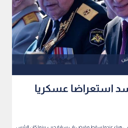
تين
د استعراضا عسكريا
 هباء عندما سقط مقبض باب سيارة جيب، بينما كان الرئيس