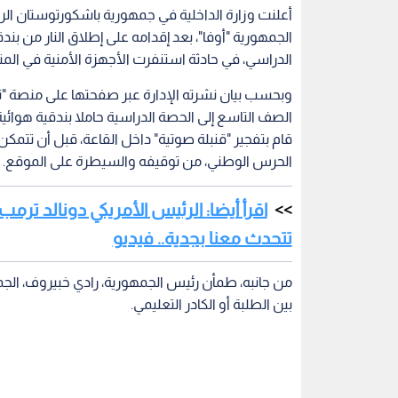
الجمهورية "أوفا"، بعد إقدامه على إطلاق النار من ب
الدراسي، في حادثة استنفرت الأجهزة الأمنية في الم
وبحسب بيان نشرته الإدارة عبر صفحتها على منصة "تلغ
الصف التاسع إلى الحصة الدراسية حاملا بندقية هوائ
قام بتفجير "قنبلة صوتية" داخل القاعة، قبل أن تتمك
الحرس الوطني، من توقيفه والسيطرة على الموقع.
اقرأ أيضا: الرئيس الأمريكي دونالد ترمب:
تتحدث معنا بجدية.. فيديو
من جانبه، طمأن رئيس الجمهورية، رادي خبيروف، الجم
بين الطلبة أو الكادر التعليمي.