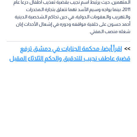
الـمتهمين، حيث يرتبط اسم نجيب بقضية تعذيب أطفال درعا عام
2011، بينما يواجه وسيم الأسد تهما تتعلق بتجارة الـمخدرات
والـتهريب والـعقوبات الـدولية، في حين تحاكم الـشخصية الـدينية
أحمد حسون على خلفية مواقفه ودوره في إشعال الأحداث إبان
شغله منصب الـمفتي.
اقرأ أيضا: محكمة الجنايات في دمشق ترفع
قضية عاطف نجيب للتدقيق والحكم الثلاثاء المقبل