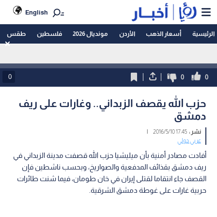
English
الرئيسية
أسعار الذهب
الأردن
مونديال 2026
فلسطين
طقس
0
0
0
حزب الله يقصف الزبداني.. وغارات على ريف
دمشق
نشر :
17:45 2016/5/10
|
عربي دولي
أفادت مصادر أمنية بأن ميليشيا حزب الله قصفت مدينة الزبداني في
ريف دمشق بقذائف المدفعية والصواريخ، وبحسب ناشطين فإن
القصف جاء انتقاما لقتلى إيران في خان طومان، فيما شنت طائرات
حربية غارات على غوطة دمشق الشرقية.