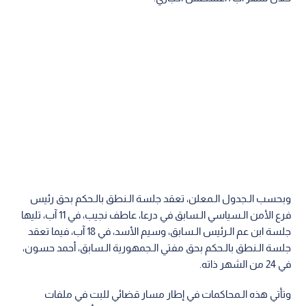
وبحسب الـجدول الـمعلن، تعقد جلسة الـنطق بالـحكم بحق رئيس
فرع الأمن الـسياسي الـسابق في درعا، عاطف نجيب، في 11 آب، تليها
جلسة ابن عم الـرئيس الـسابق، وسيم الأسد، في 18 آب، فيما تعقد
جلسة الـنطق بالـحكم بحق مفتي الـجمهورية الـسابق، أحمد حسون،
في 24 من الشهر ذاته.
وتأتي هذه الـمحاكمات في إطار مسار قضائي للبت في ملفات