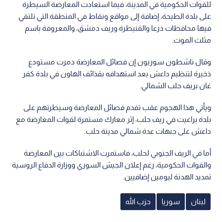
للقوات الحكومية في المدينة، فيما استعادت المعارضة السيطرة
على بلدة الطيحة، إضافة إلى مواقع ونقاط في المنطقة التي تلتقي
فيها محافظات درعا والقنيطرة وريف دمشق، والمعروفة باسم
مثلث الموت.
وقال ناشطون سوريون إن فصائل المعارضة دمرت مستودع
ذخيرة لتنظيم داعش بعد استهدافه بقذائف الهاون في بلدة كفر
غان بريف حلب الشمالي.
ويأتي هذا الهجوم عقب تقدم فصائل المعارضة وسيطرتهم على
بلدة براغيت في ريف حلب، إثر معارك مستمرة لقوات المعارضة مع
داعش على جبهات عدة شمالي مدينة حلب.
أما في الريف الجنوبي لحلب، فاستمرت الاشتباكات بين المعارضة
والقوات الحكومية، رغم إعلان الجيش السوري ووزارة الدفاع الروسية
تمديد الهدنة ليومين إضافيين.
لبنان
سوريا
حزب الله