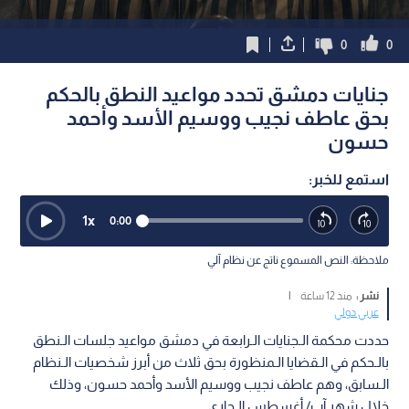
0
0
جنايات دمشق تحدد مواعيد النطق بالحكم
بحق عاطف نجيب ووسيم الأسد وأحمد
حسون
استمع للخبر:
1
x
0:00
ملاحظة: النص المسموع ناتج عن نظام آلي
نشر :
منذ 12 ساعة
|
عربي دولي
حددت محكمة الـجنايات الـرابعة في دمشق مواعيد جلسات الـنطق
بالـحكم في الـقضايا الـمنظورة بحق ثلاث من أبرز شخصيات الـنظام
الـسابق، وهم عاطف نجيب ووسيم الأسد وأحمد حسون، وذلك
خلال شهر آب/ أغسطس الـجاري.