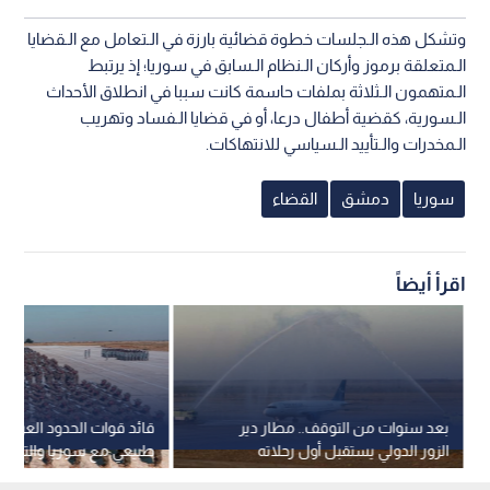
وتشكل هذه الـجلسات خطوة قضائية بارزة في الـتعامل مع الـقضايا
الـمتعلقة برموز وأركان الـنظام الـسابق في سوريا؛ إذ يرتبط
الـمتهمون الـثلاثة بملفات حاسمة كانت سببا في انطلاق الأحداث
الـسورية، كقضية أطفال درعا، أو في قضايا الـفساد وتهريب
الـمخدرات والـتأييد الـسياسي للانتهاكات.
سوريا
دمشق
القضاء
اقرأ أيضاً
بعد سنوات من التوقف.. مطار دير
قائد قوات الحدود العراقي
الزور الدولي يستقبل أول رحلاته
طبيعي مع سوريا والتنسي
قادمة من دمشق