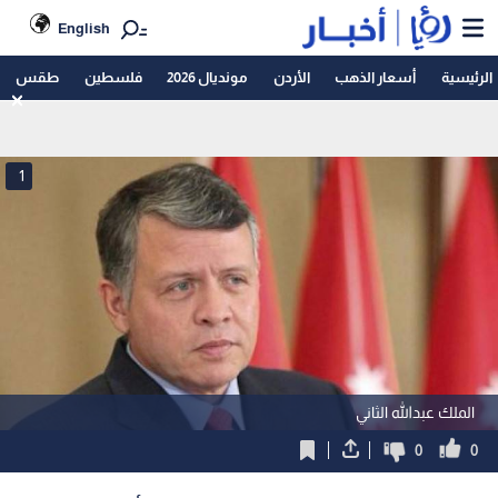
English
الرئيسية
أسعار الذهب
الأردن
مونديال 2026
فلسطين
طقس
1
الملك عبدالله الثاني
0
0