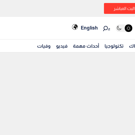
البث المباشر
English
اك
تكنولوجيا
أحداث مهمة
فيديو
وفيات