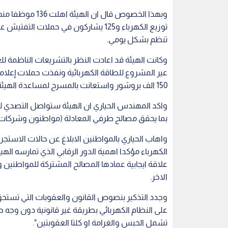
توزيع الكهرباء و125 يشاركون في حملات 
تنظم بشكل يومي.
وكانت الهيئة قد اعادت النظر بالتشريعات الناظمة 
عير المشروع للطاقة الكهربائية ونفذت حملات إعل
150 الف بروشور واستعانت بالمسرح لمساعدة الهيئة ونقل رسالتها حول مخاطر الظاهرة.
واكد المهندس الحياري ان الهيئة ستواصل التصدي ل
بما يحقق مصالح طرفي المعادلة (مواطنون وشركات)
واهاب الحياري بالمواطنين الابلاغ عن حالات الاستجر
الكهرباء مؤكدا اهمية الدور الرقابي الذي تمارسه ا
علاقة ايجابية عمادها المصالح المشتركة للمواطن
الاخر.
وجدد التذكير بنصوص القانون والعقوبات التي تستحق ع
على النظام الكهربائي بطريقة غير قانونية دون وجه 
تشمل الحبس والغرامة او كلتا العقوبتين".