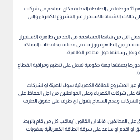
وبهذا الخصوص قال ان الهيئة اهلت 136 موظفا منهم 11 موظفا في الضابطة العدلية مكان عملهم في شركات
التفتيش على حالات الاشتباه بالاستجرار غير المشروع للكهرباء والتي
للعمل التي من شانها المساهمة في الحد من ظاهرة الاستجرار
امية تحذر من الظاهرة ووزعت في مختلف محافظات المملكة
دورها بصفتها جهة حكومية تعمل على تنظيم ومراقبة القطاع
.
ار غير المشروع للطاقة الكهربائية سواء للهيئة او لشركات
لهيئة على شركات الكهرباء وعلى المواطنين من اجل الحفاظ على
ين والشركات وعدم السماح بتغول اي طرف على حقوق الطرف
لى المخالفين، قائلا ان القانون "يعاقب كل من قام بالربط
حق او اقدم او ساعد على سرقة الطاقة الكهربائية بعقوبات