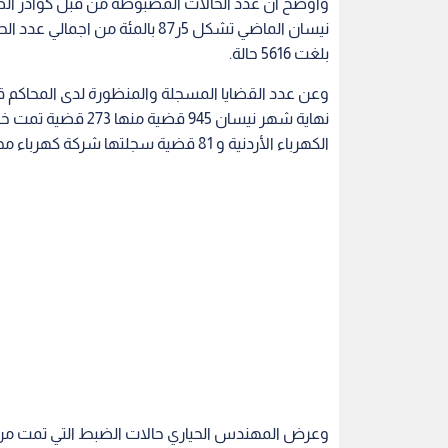
وأوضح ان عدد الحالات المضبوطة من قبل كوادر الضا
بلغت 5616 حالة.
وعن عدد القضايا المسجلة والمنظورة لدى المحاكم قا
الكهرباء الأردنية و 81 قضية سجلتها شركة كهرباء محافظة اربد و12 قضية لدى توزيع الكهرباء.
وعرض المهندس الحياري حالات الضبط التي تمت من خ