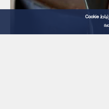
Cooki
ية
أسعار النفط عالميا تتراجع إلى 78.89 دولارا