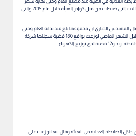
بطة العدلية في الهيئة منذ مطلع العام وحتى نهاية شهر
نيسان الماضي تشكل 5ر87 بالمئة من اجمالي عدد الحالات التي ضبطت من قبل كوادر الهيئة خلال عام 2015 والتي
ل المهندس الحياري ان مجموعها بلغ منذ بداية العام وحتى
نهاية شهر نيسان 945 قضية منها 273 قضية تمت خلال الشهر الماضي توزعت بواقع 180 قضية سجلتها شركة
لال الضابطة العدلية في الهيئة وقال انها توزعت على