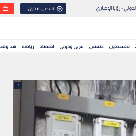
ولي - رؤيا الإخباري
تسجيل الدخول
فلسطين
طقس
عربي ودولي
اقتصاد
رياضة
هنا وهن
1