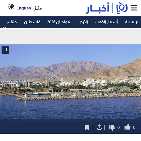
English
الرئيسية
أسعار الذهب
الأردن
مونديال 2026
فلسطين
طقس
1
0
0