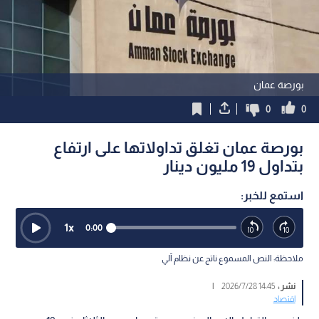
بورصة عمان
0
0
بورصة عمان تغلق تداولاتها على ارتفاع
بتداول 19 مليون دينار
استمع للخبر:
1
x
0:00
ملاحظة: النص المسموع ناتج عن نظام آلي
نشر :
14:45 2026/7/28
|
اقتصاد