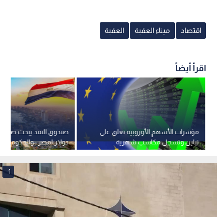
اقتصاد
ميناء العقبة
العقبة
اقرأ أيضاً
مؤشرات الأسهم الأوروبية تغلق على
تباين وتسجل مكاسب شهرية
دولار لمصر.. والحكومة ا
للشهر الرابع على التوالي
سيناريو حتى 2030
1