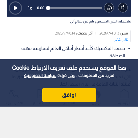
1
x
0:00
ملاحظة: النص المسموع ناتج عن نظام آلي
نشر :
0:13 2026/7/4
|
آخر تحديث :
0:14 2026/7/4
عربي دولي
تصنف المكسيك كأحد أخطر أماكن العالم لممارسة مهنة
الصحافة
هذا الموقع يستخدم ملف تعريف الارتباط Cookie
عثرت السلطات المكسيكية، على جثة الصحفية روكسانا غوزمان،
لمزيد من المعلومات ، يرجى قراءة
سياسة الخصوصية
التي تعرضت للاختطاف من قبل مسلحين الشهر الماضي، وفق ما
أعلنته النيابة العامة في بيان رسمي لها.
اوافق
الرئيسية
عواجل
المباشر
أحدث الأخبار
الأكثر شيوعًا