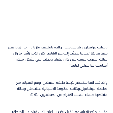
ونقلت مراسلون بلا حدود عن والدة باملييغا، ماريا دل مار رودريغيز
فيغا قولها "عندما تحدثت إليه عبر الهاتف، كان الامر رائعا. ما زال
يملك الصوت نفسه حين كان طفلا، وطلب مني بشكل متكرر أن
أسامحه لما جعلني اعانيه".
واضافت انها ستحضر لابنها طبقه المفضل، وهو السبانخ مع
صلصة البيشاميل،وكانت الحكومة الاسبانية أعلنت في رسالة
مقتضبة مساء السبت الافراج عن الصحافيين الثلاثة.
وقالت متحدثة باسمها "قبل بضع ساعات تم الافراج عن الصحافيين