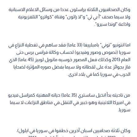
وكان الصحافيون الثلاثة يراسلون عددا من وسائل الاعلام الاسبانية
ولا سيما صحف "آ بي ثي" و"لا راثون" وقناة "كواترو" التلفزيونية
واذاعة "اوندا سيرو".
اما انتونيو "توني" بامبلييغا (33 عاما) فقد ساهم في تغطية النزاع في
سوريا (نصوص وصور وفيديو) لحساب وكالة فرانس برس حتى
العام 2013 وكذلك فعل المصور خوسيه مانويل لوبيز (45 عاما) الذي
فاز بجوائز عدة على لقطاته ولا سيما بفضل صوره المؤثرة لضحايا
الحرب في سوريا كما في بلاد اخرى.
من ناحيته بدأ انخيل ساستري (35 عاما) حياته المهنية كمراسل فيديو
في اميركا اللاتينية وهو خبير في التنقل في مناطق النزاعات لا سيما
سوريا.
وكان ثلاثة صحافيين اسبان آخرين خطفوا في سوريا في ايلول/