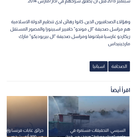
سبتمبر 2013 قبل ان يطلق سراحهم في آذار/مارس 2014.
وهؤلاء الصحافيون الذين كانوا رهائن لدى تنظيم الدولة الاسلامية
هم مراسل صحيفة "ال موندو" خافيير اسبينوزا والمصور المستقل
ريكاردو غارسيا فيلانوفا ومراسل صحيفة "ال بيريوديكو" مارك
مارخينيداس
الصحافة
اسبانيا
اقرأ أيضاً
السيسي: التحقيقات مستمرة في
حرائق غابات فرنسا وإسبانيا
حادث "ميناء دمياط" ونحذر من خطر
من 300 ألف شخص على الإخلاء