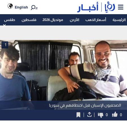
English
الرئيسية
أسعار الذهب
الأردن
مونديال 2026
فلسطين
طقس
1
الصحفيون الإسبان قبل اختطافهم في سوريا
0
0