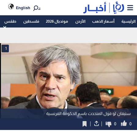
English
الرئيسية
أسعار الذهب
الأردن
مونديال 2026
فلسطين
طقس
1
ستيفان لو فول المتحدث باسم الحكومة الفرنسية
0
0