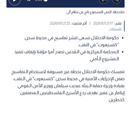
ملاحظة: النص المسموع ناتج عن نظام آلي
نشر :
21:17 2026/8/5
|
آخر تحديث :
21:25 2026/8/5
فلسطين
حكومة الاحتلال تسعى لنشر تماسيح في محيط سجن
"كتسيعوت" في النقب.
الـمحكمة الـمركزية في الـقدس تصدر أمرا مؤقتا بإيقاف تنفيذ
الـمشروع الـأمني.
تتمسك حكومة الاحتلال بخطة غير مسبوقة لاستخدام الـتماسيح
ضمن الإجراءات الأمنية في محيط سجن "كتسيعوت" في الـنقب،
بقيادة وزيرة حماية الـبيئة عيديت سيلمان ووزير الأمن الـقومي
إيتامار بن غفير، بهدف ردع الأسرى الـفلسطينيين الـمصنفين
كخطرين.