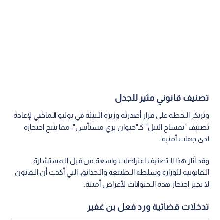
تصنيف قانوني مثير للجدل
وترتكز الـخطة على قرار أصدرته وزيرة الـبيئة في يوليو الـماضي لإعادة
تصنيف "تمساح النيل" كـ"حيوان بري مستأنس"، مما يتيح احتجازه
لدى جهات أمنية.
وقد أثار هذا الـتصنيف اعتراضات واسعة من قبل الـمستشارة
الـقانونية للوزارة وسلطة الـطبيعة والـحدائق، التي أكدت أن الـقانون
لا يجيز احتجاز هذه الـحيوانات لأغراض أمنية.
تدخلات قضائية ورد فعل بن غفير