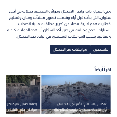
وفي السياق ذاته، واصل الاحتلال ودوائره المختلفة حملاته في أحياء
سلوان، التي بدأت قبل أيام وشملت تصوير منشآت ومبان وتسليم
اخطارات هدم ادارية، فضلا عن تحرير مخالفات مالية لأصحاب
السيارات بحجج مختلفة، في حين أكد السكان أن هذه الحملات كيدية
وانتقامية بسبب المواجهات المستمرة في البلدة ضد الاحتلال.
فلسطين
مواجهات مع الاحتلال
اقرأ أيضاً
"مجلس السلام" الأمريكي يعد لبناء
إصابة طفل بالرصاص واعت
أول قاعدة عسكرية جنوب قطاع غزة
مواطن خلال اقتحام قوات ا
جنين