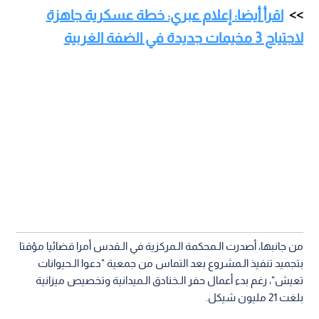
اقرأ أيضا: إعلام عبري: خطة عسكرية جاهزة
لاجتياح 3 مخيمات جديدة في الضفة الغربية
من جانبها، أصدرت الـمحكمة الـمركزية في الـقدس أمرا قضائيا مؤقتا
بتجميد تنفيذ الـمشروع بعد التماس من جمعية "دعوا الـحيوانات
تعيش"، رغم بدء أعمال حفر الـخنادق الـميدانية وتخصيص ميزانية
بلغت 21 مليون شيكل.