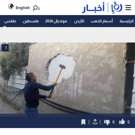
English
الرئيسية
أسعار الذهب
الأردن
مونديال 2026
فلسطين
طقس
1
0
0