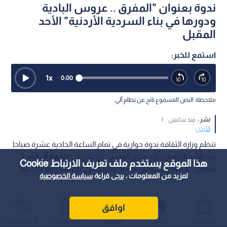
ندوة بعنوان "المفرق .. عروس البادية
ودورها في بناء السردية الأردنية" الأحد
المقبل
استمع للخبر:
1
x
0:00
ملاحظة: النص المسموع ناتج عن نظام آلي
نشر :
منذ ساعتين
|
الأردن
تنظم وزارة الثقافة ندوة حوارية في تمام الساعة الحادية عشرة صباحا
يوم الأحد الـمقبل، على مدرج الحسين بن علي في جامعة آل البيت
هذا الموقع يستخدم ملف تعريف الارتباط Cookie
بعنوان " الـمفرق.. عروس البادية ودورها في بناء السردية الأردنية".
لمزيد من المعلومات ، يرجى قراءة
سياسة الخصوصية
اوافق
الرئيسية
عواجل
المباشر
أحدث الأخبار
الأكثر شيوعًا