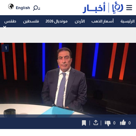
English
الرئيسية
أسعار الذهب
الأردن
مونديال 2026
فلسطين
طقس
1
0
0