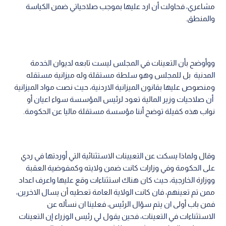
مشاعري، فحاولت أن ارد عليها بموجب صلاحياتي ضمن الكياسة
والمنطق.
ووأوضح بأن التعينات في المجلس ليست تابعه لديوان الخدمة
المدنية بل للمجلس وهو سلطة مستقلة وله ميزانية مستقله
ومنصوص عليها بقانون الميزانية الاردنية، حيث نصت مواد الميزانية
أن صلاحيات وزير المالية تعود لرئيس المؤسسة سواء اعيان أو
نواب هذه كفيلة توضح أننا مؤسسة مستقلة ماليا عن الحكومة.
وقال ولماذا يسكت عن التعيينات الاستثنائية التي أوردتها في ردي
على الحكومة وفي وزارات كانت ضمن ولايته وكمفوضية العقبة
ووزارة الخارجية، حيث كان هناك استثناءات وقع عليها واعرف اعداد
ممن تم تعينهم، فان كانت الولاية العامة تعطيه أن يسال الاخرين،
فمن باب أولى ان يتم سؤال الرئيس، فعلينا ان نسأله عن
الاستثناءات في التعينات، فحين يقول لي رئيس الوزراء إن التعينات