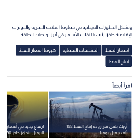
وتشكل التطورات الميدانية في خطوط الملاحة الـبحرية والـتوترات
الإقليمية حافزا رئيسيا لتقلب الأسعار في أبرز بورصات الطاقة.
اسعار النفط
المشتقات النفطية
هبوط اسعار النفط
انتاج النفط
اقرأ أيضاً
أوبك بلس تقر زيادة إنتاج النفط 188
ارتفاع جديد في أسعار النفط
ألف برميل يوميا
البرميل يتجاوز حاجز 90 دولارا