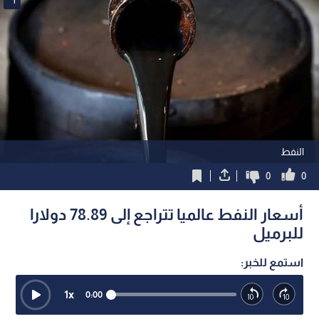
النفط
0
0
أسعار النفط عالميا تتراجع إلى 78.89 دولارا
للبرميل
استمع للخبر:
1
x
0:00