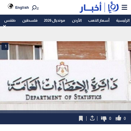
English
الرئيسية
أسعار الذهب
الأردن
مونديال 2026
فلسطين
طقس
1
0
0