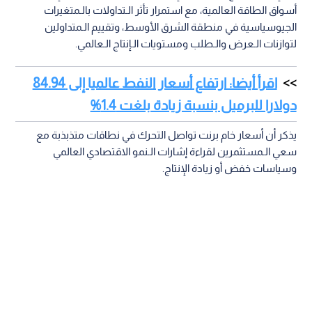
أسواق الطاقة العالمية، مع استمرار تأثر الـتداولات بالـمتغيرات
الجيوسياسية في منطقة الشرق الأوسط، وتقييم الـمتداولين
لتوازنات الـعرض والـطلب ومستويات الـإنتاج الـعالمي.
اقرأ أيضا: ارتفاع أسعار النفط عالميا إلى 84.94
دولارا للبرميل بنسبة زيادة بلغت 1.4%
يذكر أن أسعار خام برنت تواصل التحرك في نطاقات متذبذبة مع
سعي الـمستثمرين لقراءة إشارات الـنمو الاقتصادي العالمي
وسياسات خفض أو زيادة الإنتاج.