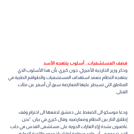
قصف المستشفيات.. أسلوب ينتهجه الأسد
وذكر وزير الخارجية الأميركي، جون كيري، بأن هذا الأسلوب الذي
ينتهجه النظام بتعمد استهداف المستشفيات والطواقم الطبية في
المناطق التي تسيطر عليها المعارضة سبق أن أسفر عن مئات
القتلى.
ودعا موسكو الى الضغط على دمشق لدفعها الى احترام وقف
إطلاق النار بين النظام ومعارضيه. وقال كيري في بيان: "نحن
غاضبون بشدة إزاء الغارات الجوية على مستشفى القدس في حلب
الذي تدعمه في آن واحد منظمة اطباء بلا حدود واللجنة الدولية