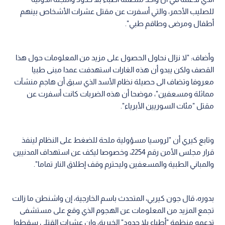
للصليب الأحمر، والتي أسفرت عن مقتل عشرات الأشخاص بينهم
أطفال ومرضى وطاقم طبي".
وأضاف: "لا نزال نحاول الحصول على مزيد من المعلومات حول هذا
القصف ولكن يبدو أن هذه الغارات استهدفت عمدا مبنى طبيا
معروفا وتضاف الى حصيلة نظام الأسد الذي سبق أن هاجم منشآت
مماثلة ومسعفين"، موضحا أن هذه الضربات كانت أسفرت عن
مقتل "مئات السوريين الأبرياء".
وتابع كيري أن "لروسيا مسؤولية ملحة للضغط على النظام لينفذ
قرار مجلس الأمن رقم 2254، وخصوصا ليكف عن استهداف المدنيين
والمباني الطبية والمسعفين وليحترم وقف إطلاق النار تماما".
بدوره، قال جون كيربي، المتحدث باسم الخارجية، إن واشنطن ما زالت
تجمع المزيد من المعلومات عن الهجوم الذي وقع على مستشفى
تدعمه منظمة "أطباء بلا حدود" الخيرية، وإن عشرات القتلى سقطوا