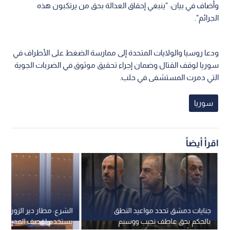
وأضاف في بيان: "ينبغي إحقاق العدالة بحق من يرتكبون هذه
الجرائم".
ودعا روسيا والولايات المتحدة إلى ممارسة الضغط على الأطراف في
سوريا لوقف القتال وضمان إجراء تحقيق موثوق في الضربات الجوية
التي دمرت المستشفى في حلب.
سوريا
اقرأ أيضاً
جنايات دمشق تحدد مواعيد النطق
الشرع: مطار دير الزور الذ
بالحكم بحق عاطف نجيب ووسيم
يستخدم لقصف المدن أصب