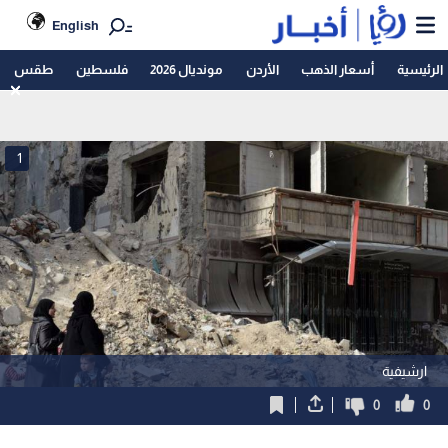
English
الرئيسية
أسعار الذهب
الأردن
مونديال 2026
فلسطين
طقس
1
ارشيفية
0
0