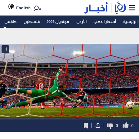
English
الرئيسية
أسعار الذهب
الأردن
مونديال 2026
فلسطين
طقس
1
0
0