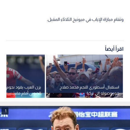
وتقام مباراة الإياب في ميونيخ الثلاثاء المقبل.
اقرأ أيضاً
استقبال أسطوري للنجم محمد صلاح
يزن العرب يقود نجوم الد
فور وصوله إلى تركيا
الجنوبي أمام مانشستر سي
1