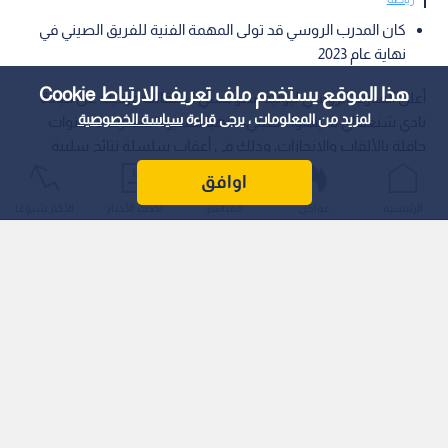
كان المدرب الروسي قد تولى المهمة الفنية للفريق الصيني في
نهاية عام 2023
هذا الموقع يستخدم ملف تعريف الارتباط Cookie
أعلن المدرب الروسي ليونيد سلوتسكي استقالته ورحيله عن قيادة
لمزيد من المعلومات ، يرجى قراءة
سياسة الخصوصية
نادي شنغهاي شينهوا الصيني، منهيا مسيرة استمرت 3 سنوات
حافلة بالألقاب والإنجازات، وذلك في أعقاب سلسلة نتائج سلبية
تعرض خلالها الفريق لثلاث هزائم متتالية.
اوافق
الرئيسية
عواجل
المباشر
أحدث الأخبار
الأكثر شيوعًا