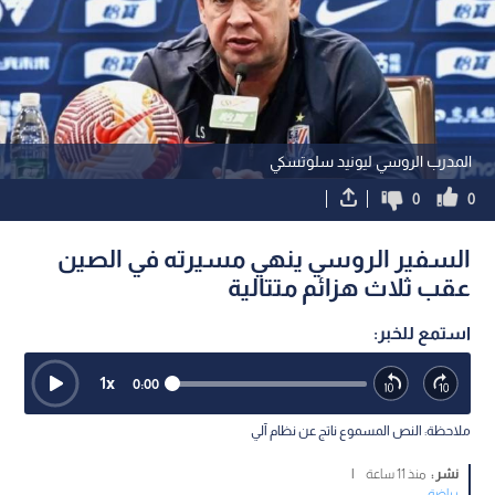
المدرب الروسي ليونيد سلوتسكي
0
0
السفير الروسي ينهي مسيرته في الصين
عقب ثلاث هزائم متتالية
استمع للخبر:
1
x
0:00
ملاحظة: النص المسموع ناتج عن نظام آلي
نشر :
منذ 11 ساعة
|
رياضة