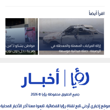
اقرأ أيضاً
إزالة المركبات المهملة والمعطلة في
مواطن يشكو لـ"من هنا نب
الرصيفة.. حملة ميدانية موسعة
ضريبة دخل دون توريدها.. 
توضح حقوق الموظفين
جميع الحقوق محفوظة رؤيا © 2026
موقع إخباري أردني تابع لقناة رؤيا الفضائية. تابعوا معنا آخر الأخبار المحلية