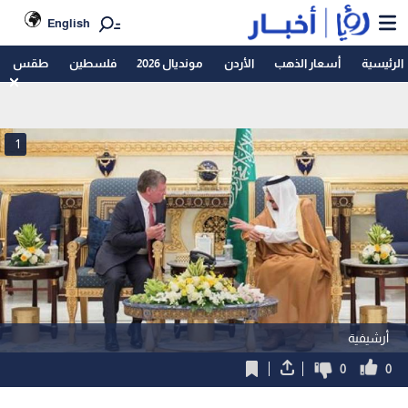
English
الرئيسية
أسعار الذهب
الأردن
مونديال 2026
فلسطين
طقس
1
أرشيفية
0
0