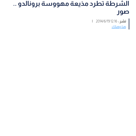
الشرطة تطرد مذيعة مهووسة برونالدو ..
صور
نشر :
12:16 2014/6/19
|
هنا وهناك