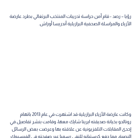
رؤيا – رصد - قام أمن حراسة تدريبات المنتخب البرتغالي بطرد عارضة
الأزياء والمراسلة الصحفية البرازيلية أندريسا أوراش.
وكانت عارضة الأزياء البرازيلية قد اشتهرت في عام 2013 باتهام
رونالدو بخيانة صديقته ايرينا شايك معها، وقامت بنشر تفاصيل في
إحدى المقابلات التلفزيونية عن علاقته بها وعرضت بعض الرسائل
النصية، مما دفع كرستيانو للنفي رسميا عبر صفحته في الفيسبوك