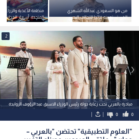
من هو السعودي عبدالله الشهري
منظمة الأغذية والزراعة لل
الذي تم تعيينه قائدا للتحالف البحري
المتحدة: أسعار الغذاء العا
متعدد الجنسيات؟
أعلى مستوى منذ 3 سنوات ونصف
2
مبادرة بالعربي تحت رعاية دولة رئيس الوزراء الاسبق عبد الرؤوف الروابدة
0
0
"العلوم التطبيقية" تحتضن "بالعربي –