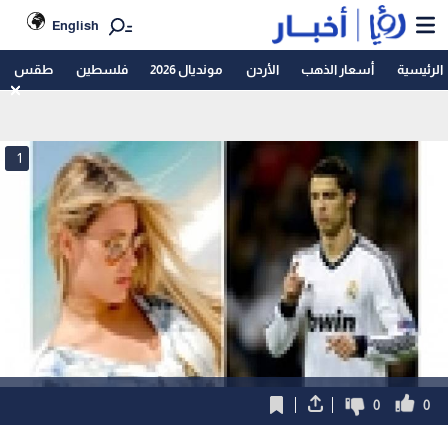
English
الرئيسية
أسعار الذهب
الأردن
مونديال 2026
فلسطين
طقس
1
0
0