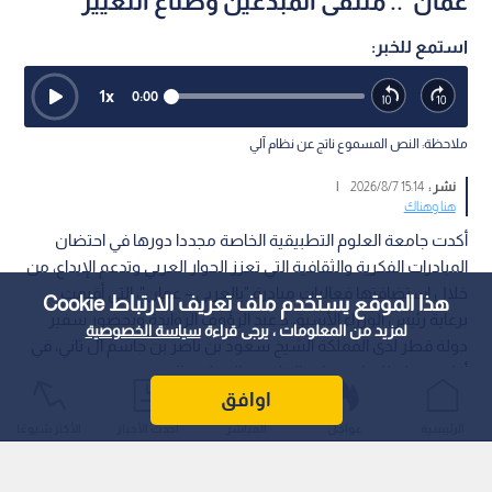
عمان".. ملتقى المبدعين وصناع التغيير
استمع للخبر:
1
x
0:00
ملاحظة: النص المسموع ناتج عن نظام آلي
نشر :
15:14 2026/8/7
|
هنا وهناك
أكدت جامعة العلوم التطبيقية الخاصة مجددا دورها في احتضان
المبادرات الفكرية والثقافية التي تعزز الحوار العربي وتدعم الإبداع، من
خلال استضافتها فعاليات مبادرة "بالعربي – عمان"، التي أقيمت
هذا الموقع يستخدم ملف تعريف الارتباط Cookie
برعاية رئيس الوزراء الأسبق د.عبد الرؤوف الروابدة وبحضور سفير
لمزيد من المعلومات ، يرجى قراءة
سياسة الخصوصية
دولة قطر لدى المملكة الشيخ سعود بن ناصر بن جاسم آل ثاني، في
أول محطة للمبادرة خارج العاصمة القطرية الدوحة.
اوافق
الرئيسية
عواجل
المباشر
أحدث الأخبار
الأكثر شيوعًا