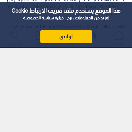
هذا التهدئة المؤقتة هو "الشروع في تنفيذ خطة نزع سلاح حركة
هذا الموقع يستخدم ملف تعريف الارتباط Cookie
حماس"
لمزيد من المعلومات ، يرجى قراءة
سياسة الخصوصية
أفادت وسائل إعلام فلسطينية بإصابة 3 فلسطينيين برصاص قوات
الاحتلال ، في شمال مدينة خان يونس جنوبي قطاع غزة.
اوافق
الرئيسية
عواجل
المباشر
أحدث الأخبار
الأكثر شيوعًا