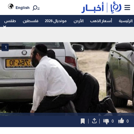
English
الرئيسية
أسعار الذهب
الأردن
مونديال 2026
فلسطين
طقس
1
0
0