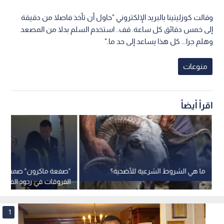
وقالت كوزليتينا بالبريد الإلكتروني "حاول أن تأخذ فاصلا من دقيقة
إلى خمس دقائق كل ساعة. قف.. استخدم السلم بدلا من المصعد
وهلم جرا... كل هذا يساعد إلى حد ما."
منوعات
اقرأ أيضاً
ما هي الشروط الشرعية للأضحية؟
"صفعة ماكرون" صمت وو
الفروقات في ردود الفعل 
بين الرجل والمرأة
1