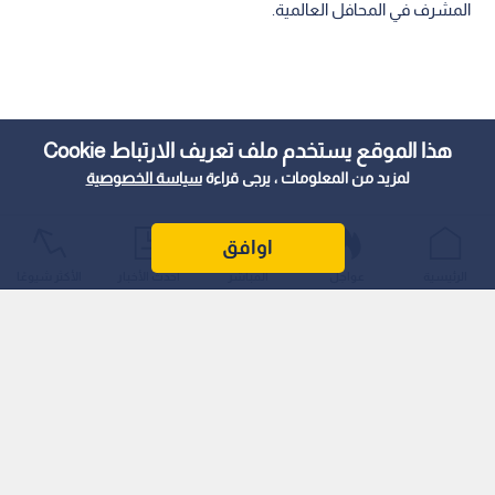
المشرف في المحافل العالمية.
هذا الموقع يستخدم ملف تعريف الارتباط Cookie
لمزيد من المعلومات ، يرجى قراءة
سياسة الخصوصية
اوافق
الرئيسية
عواجل
المباشر
أحدث الأخبار
الأكثر شيوعًا
رائد التحكيم الأردني إلى العالمية
يعد حسونة علامة فارقة في تاريخ التحكيم الأردني، حيث شارك في
120 مباراة دولية، ووصل إلى أعلى مستويات التمثيل حين قاد ثلاث
مباريات في كأس العالم 2002 في اليابان وكوريا الجنوبية، وهي
سابقة لم تتكرر بعد في سجل التحكيم الأردني.
قاد حينها مواجهات نارية مثل: