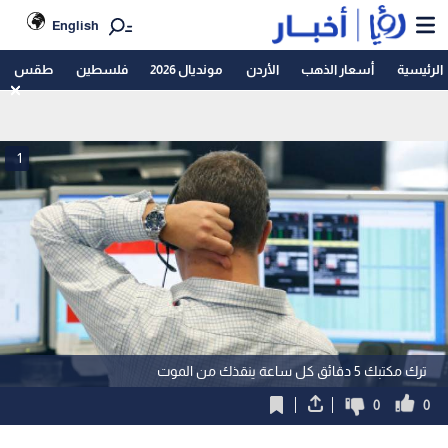
English
الرئيسية
أسعار الذهب
الأردن
مونديال 2026
فلسطين
طقس
1
ترك مكتبك 5 دقائق كل ساعة ينقذك من الموت
0
0