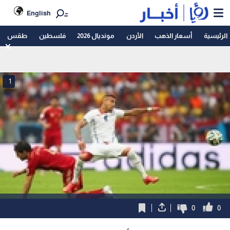
English
الرئيسية
أسعار الذهب
الأردن
مونديال 2026
فلسطين
طقس
1
0
0