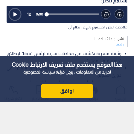
استمع للخبر:
1
x
0:00
ملاحظة: النص المسموع ناتج عن نظام آلي
نشر :
منذ 21 ساعة
|
رياضة
وثيقة مسربة تكشف عن محادثات سرية لرئيس "فيفا" لإطلاق
"دوري فيفا الممتاز".
هذا الموقع يستخدم ملف تعريف الارتباط Cookie
الغارديان: فيفا كان سيمتلك السهم الذهبي وحق النقض في
لمزيد من المعلومات ، يرجى قراءة
سياسة الخصوصية
دوري السوبر.
وثيقة مسربة: إنفانتينو ناقش رعاية فيفا لدوري السوبر بعقد
يمتد 12 عام.ا
اوافق
الرئيسية
عواجل
المباشر
أحدث الأخبار
الأكثر شيوعًا
كشف تقرير استقصائي نشرته صحيفة "ذا غارديان" (The Guardian)
البريطانية عن وثيقة سرية مؤرخة في أكتوبر/تشرين الأول 2020،
تثبت انخراط رئيس الاتحاد الدولي لكرة القدم (فيفا)، جياني إنفانتينو،
في محادثات متقدمة لرعاية مشروع الدوري الأوروبي الانفصالي
وإطلاق علامة "دوري فيفا الممتاز" (FIFA Super League) عليه.