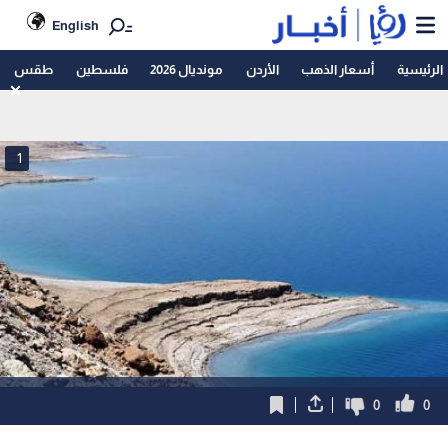
English
الرئيسية
أسعار الذهب
الأردن
مونديال 2026
فلسطين
طقس
1
0
0