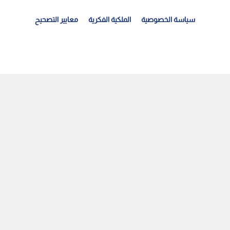
سياسة الخصوصية
الملكية الفكرية
معايير التصحيح
سبوع مشمس في عمان وتراجع طفيف على درجات الحرارة اعتبارا...