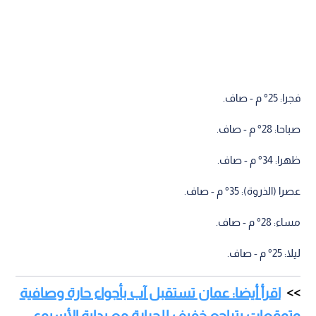
فجرا: 25° م - صاف.
صباحا: 28° م - صاف.
ظهرا: 34° م - صاف.
عصرا (الذروة): 35° م - صاف.
مساء: 28° م - صاف.
ليلا: 25° م - صاف.
اقرأ أيضا: عمان تستقبل آب بأجواء حارة وصافية
وتوقعات بتراجع خفيف للحرارة مع بداية الأسبوع