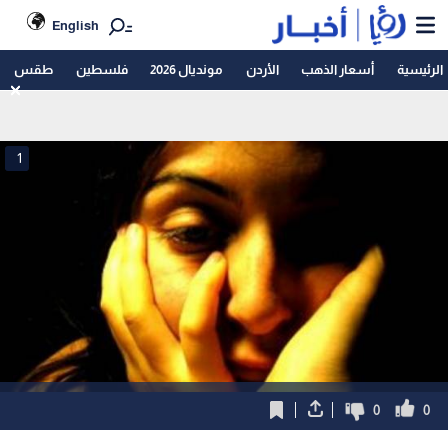
English
الرئيسية
أسعار الذهب
الأردن
مونديال 2026
فلسطين
طقس
1
0
0