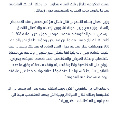
بقيت الحكومة طوال تلك الفترة تتدارس من خلال لجانها القانونية
مخرجا قانونيا يوفر الحماية للمغتصبة دون رضاها .
وزير العدل بسام التلهوني قال خلال مؤتمر صحفي عقد الاحد بدار
رئاسة الوزراء مع وزير الدولة لشؤون الإعلام والإتصال الناطق
الرسمي باسم الحكومة د. محمد المومني حول نص المادة 308 : "
كانت هناك اراء منقسمة ما بين معارض ومؤيد لالغاء نص المادة
308 ،ووجهات نظر متباينه حول الغاء المادة او تعديلها وعند دراسة
اللجنة للمادة تبين بانه يلجا لها بشكل غير مقبول وخاصة في قضايا
الاغتصاب وهتك العرض والمغتصب تحت ضغط المجتمع يعرض
الزواج على المغتصبة واذا وافقت يتم وقف ملاحقته وفق ما حدد
بالقانون بشرط 3 سنوات للجنحة و5 للجناية ،واذا حافظ على علاقته
الزوجيه تسقط عنه العقوبة ".
واضاف الوزير التلهوني " لكن وبعد انتهاء المدة تبين انه يعمد الى الى
تطليقها وذلك خلال الحياة الزوجية التي يعمد المغتصب فيها الى
عدم توفير المتطلبات الضرورية ".