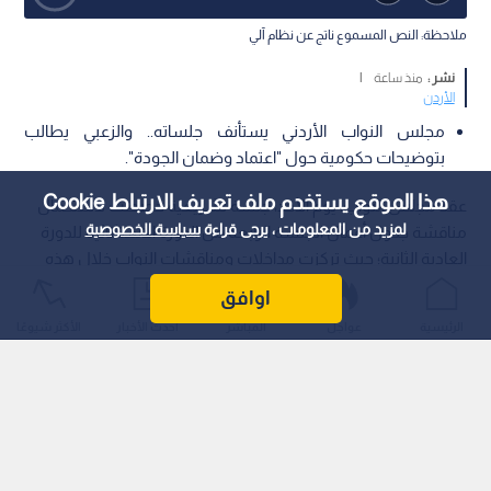
ملاحظة: النص المسموع ناتج عن نظام آلي
نشر :
منذ ساعة
|
الأردن
مجلس النواب الأردني يستأنف جلساته.. والزعبي يطالب
بتوضيحات حكومية حول "اعتماد وضمان الجودة".
هذا الموقع يستخدم ملف تعريف الارتباط Cookie
عقد مجلس النواب، يوم الأحد، جلسة تشريعية خصصت لاستكمال
لمزيد من المعلومات ، يرجى قراءة
سياسة الخصوصية
مناقشة جدول أعمال الجلسة الرابعة من الدورة الاستثنائية للدورة
العادية الثانية؛ حيث تركزت مداخلات ومناقشات النواب خلال هذه
الجلسة على قرار لجنة التربية والتعليم النيابية المتضمن مشروع
اوافق
قانون هيئة الاعتماد وضمان الجودة لسنة 2026.
الرئيسية
عواجل
المباشر
أحدث الأخبار
الأكثر شيوعًا