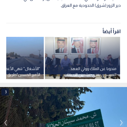
دير الزور(شرق) الحدودية مع العراق.
اقرأ أيضاً
مندوبا عن الملك وولي العهد…
"الأشغال" تنهي الأعمال 
العيسوي يعزي عشيرني الزريقات
الأمير الحسين"طريق المط
والسماوي
الحركات المرورية الجديدة 
3