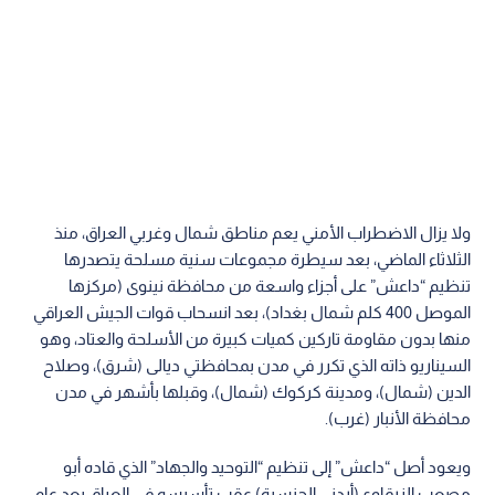
ولا يزال الاضطراب الأمني يعم مناطق شمال وغربي العراق، منذ
الثلاثاء الماضي، بعد سيطرة مجموعات سنية مسلحة يتصدرها
تنظيم “داعش” على أجزاء واسعة من محافظة نينوى (مركزها
الموصل 400 كلم شمال بغداد)، بعد انسحاب قوات الجيش العراقي
منها بدون مقاومة تاركين كميات كبيرة من الأسلحة والعتاد، وهو
السيناريو ذاته الذي تكرر في مدن بمحافظتي ديالى (شرق)، وصلاح
الدين (شمال)، ومدينة كركوك (شمال)، وقبلها بأشهر في مدن
محافظة الأنبار (غرب).
ويعود أصل “داعش” إلى تنظيم “التوحيد والجهاد” الذي قاده أبو
مصعب الزرقاوي(أردني الجنسية) عقب تأسيسه في العراق بعد عام