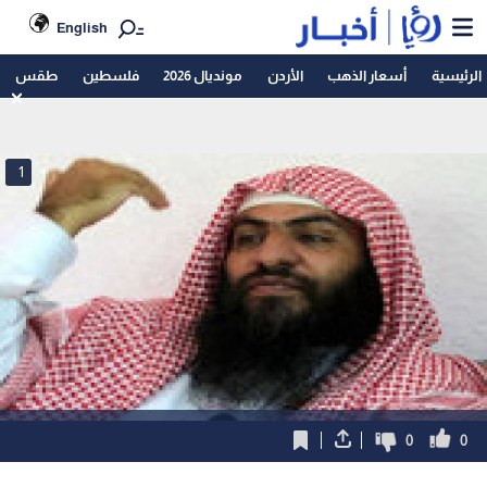
English
الرئيسية
أسعار الذهب
الأردن
مونديال 2026
فلسطين
طقس
1
0
0