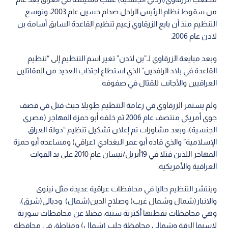
من سقوط نظام الرئيس الراحل صدام حسين عام 2003، وتوسع
التنظيم منذ أن بايع الزرقاوي زعيم تنظيم القاعدة السابق أسامة بن
لادن عام 2006.
وبعد مبايعة الزرقاوي لـ”بن لادن” تغير اسم التنظيم إلى “تنظيم
القاعدة في بلاد الرافدين” الذي استطاع اجتذاب العديد من المقاتلين
العراقيين والأجانب للقتال في صفوفه.
ولم يستمر الزرقاوي في زعامة التنظيم طويلا حيث قتل في قصف
جوي أمريكي منتصف عام 2006 ثم خلفه أبو حمزة المهاجر (مصري
الجنسية)، وبعد مشاورات تم إعلان تشكيل تنظيم “دولة العراق
الإسلامية” والذي قاده أبو عمر البغدادي (عراقي) ومساعده أبو حمزة
المهاجر اللذين قتلا في 19أبريل/نيسان عام 2010 على يد القوات
العراقية والأمريكية.
وينتشر التنظيم حاليا في محافظات عراقية عديدة مثل نينوى
والانبار(شمال وشمال غرب) وصلاح الدين(شمال) وديالى(شرق)،
وهي محافظات تقطنها أكثرية سنية، فضلا عن محافظات سورية
لاسيما الرقة وشمالي محافظة حلب (شمال) ومناطق في محافظة