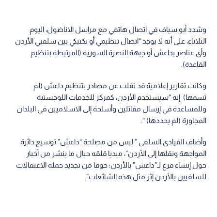
وشدد أبو سياف في اتصال هاتفي مع مراسل الاناضول، اليوم
الثلاثاء، على أنه لا يوجد “اتصال تنظيمي أو تكتيكي بين سلفيي الأردن
وأي عناصر بداعش أو جبهة النصرة السورية (المرتبطة بتنظيم
القاعدة).
وكانت تقارير إعلامية قد نقلت عن مصادر بتنظيم داعش (لم
تسمها) إنه “سيستخدم الأردن، كمركز للخدمات اللوجستية
وللمساعدة في إرسال مقاتلين وأسلحة إلى الاسلاميين في البلدان
المجاورة (لم يحددها) “.
وأضاف القيادي السلفي ” ليس من مصلحة “داعش” توسيع دائرة
المواجهة ونقلها إلى الأردن”، مبديا قلقه حيال ما ينشر من أخبار
حول إنشاء فرع لـ”داعش” بالأردن؛ خوفا من تجديد حملة الاعتقالات
للسلفيين بالأردن إثر مثل هذه الشائعات”.