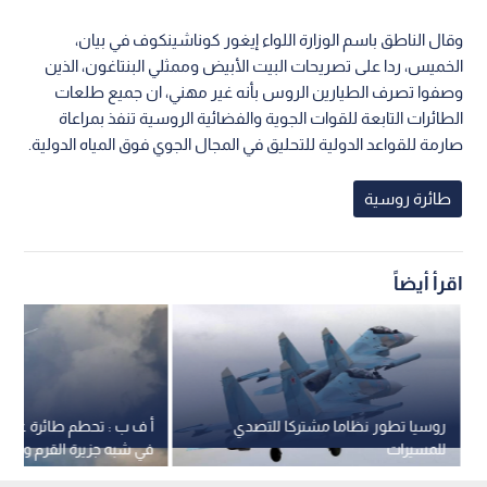
وقال الناطق باسم الوزارة اللواء إيغور كوناشينكوف في بيان،
الخميس، ردا على تصريحات البيت الأبيض وممثلي البنتاغون، الذين
وصفوا تصرف الطيارين الروس بأنه غير مهني، ان جميع طلعات
الطائرات التابعة للقوات الجوية والفضائية الروسية تنفذ بمراعاة
صارمة للقواعد الدولية للتحليق في المجال الجوي فوق المياه الدولية.
طائرة روسية
اقرأ أيضاً
روسيا تطور نظاما مشتركا للتصدي
أ ف ب : تحطم طائرة عسك
للمسيرات
في شبه جزيرة القرم ومقتل 29 شخ