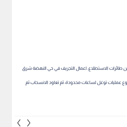
وع عمليات توغل لساعات محدودة، ثم تعاود الانسحاب ثم
 ننسحب من خطوطنا
البرغوثي: البيانات لا تعني شيئا..
زة حتى يتم نزع سلاح
والمطلوب عقوبات تجبر الاحتلال
المست
ل.. فيديو
على وقف الإبادة
نتنياه
في غز
1