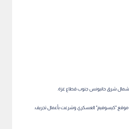
ة شمال شرق حانيونس جنوب قطاع غزة.
 موقع "كيسوفيم" العسكري وشرعت بأعمال تجريف.
ن طائرات الاستطلاع، اعمال التجريف في حي النهضة شرق