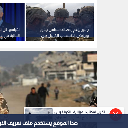
مقاتل من كتائب القسام
0
0
تقرير لمكتب الميزانية بالكونغرس
حماس: نلتزم بتطبيق ال
يتوقع ارتفاع تكلفة بوارج...
هذا الموقع يستخدم ملف تعريف الارتباط e