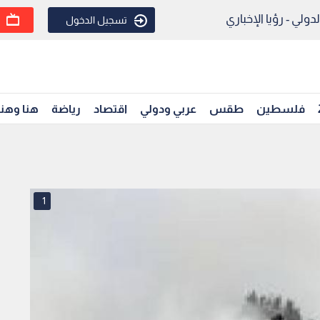
ولي - رؤيا الإخباري
تسجيل الدخول
فلسطين
طقس
عربي ودولي
اقتصاد
رياضة
هنا وهن
1