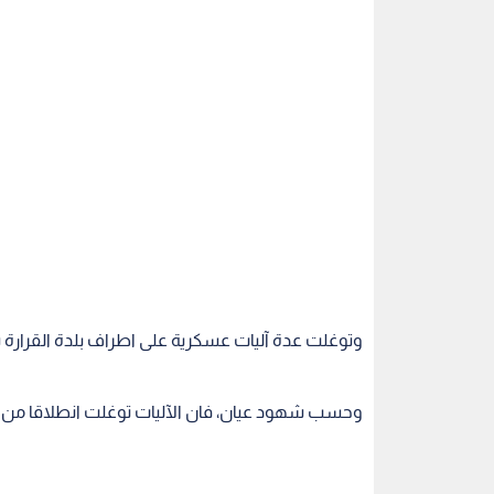
وتوغلت عدة آليات عسكرية على اطراف بلدة القرار
وحسب شهود عيان، فان الآليات توغلت انطلاقا من
وفي ذات السياق واصلت جرافات الاحتلال وبغطاء م