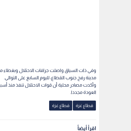
مدينة رفح جنوب القطاع، لليوم السابع على التوالي.
وأكدت مصادر محلية أن قوات الاحتلال تنفذ منذ أسب
العودة مجددا.
قطاع غزة
قطاع غزة
اقرأ أيضاً
ال جثامين 18 شهيدا من
زامير يزعم إضعاف حماس جذريا
نتنياهو: لن
ئلة كرم في
ويرفض الانسحاب الكامل من
الحالية في غ
قطاع غزة
حماس بالكام