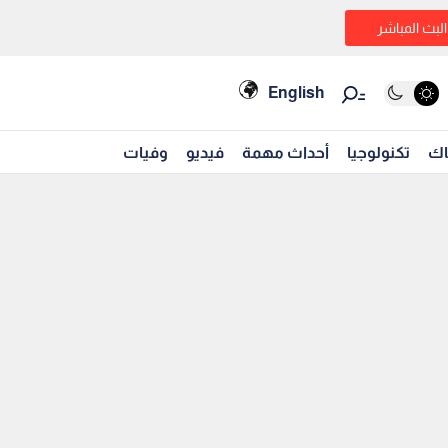
البث المباشر
English
اك
تكنولوجيا
أحداث مهمة
فيديو
وفيات