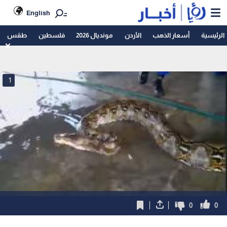
English
الرئيسية
أسعار الذهب
الأردن
مونديال 2026
فلسطين
طقس
1
0
0