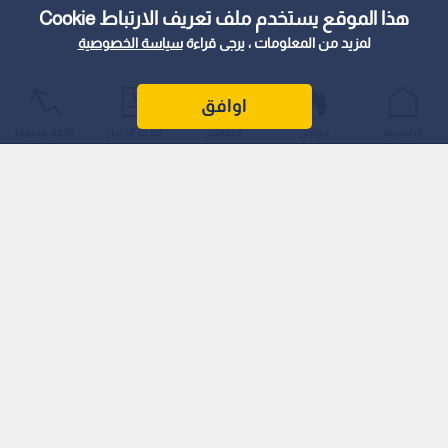
هذا الموقع يستخدم ملف تعريف الارتباط Cookie
لمزيد من المعلومات ، يرجى قراءة
سياسة الخصوصية
اوافق
الرئيسية
عواجل
المباشر
أحدث الأخبار
الأكثر شيوعًا
رائد التحكيم الأردني إلى العالمية
يعد حسونة علامة فارقة في تاريخ التحكيم الأردني، حيث شارك في
120 مباراة دولية، ووصل إلى أعلى مستويات التمثيل حين قاد ثلاث
مباريات في كأس العالم 2002 في اليابان وكوريا الجنوبية، وهي
سابقة لم تتكرر بعد في سجل التحكيم الأردني.
قاد حينها مواجهات نارية مثل:
الأوروغواي × الدنمارك
البرتغال × أميركا
إسبانيا × جنوب أفريقيا
كما أدار مباريات في نهائيات كأس آسيا 2000 في لبنان، ونسخة 2007