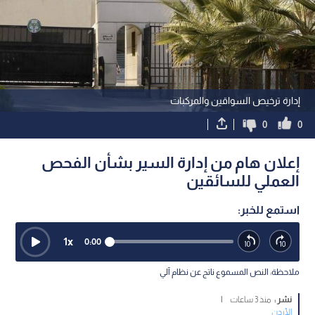
إدارة ترخيص السواقين والمركبات
0
0
إعلان هام من إدارة السير بشأن الفحص
العملي للسائقين
استمع للخبر:
1
x
0:00
ملاحظة: النص المسموع ناتج عن نظام آلي
نشر :
منذ 3 ساعات
|
الأردن