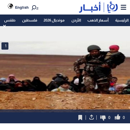
English
الرئيسية
أسعار الذهب
الأردن
مونديال 2026
فلسطين
طقس
1
0
0