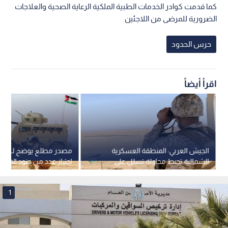
كما قدمت كوادر الخدمات الطبية الملكية الرعاية الصحية والعلاجات
الضرورية للمرضى من اللاجئين
حرس الحدود
اقرأ أيضاً
الجيش العربي: المنطقة العسكرية
مصدر مطلع ي
الشمالية تحبط محاولة تسلل على
اجتياز عدد من جنود الاحتل
إحدى واجهاتها الشمالية
الأردنية
1