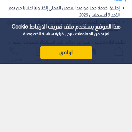
إطلاق خدمة حجز مواعيد الفحص العملي إلكترونيا اعتبارا من يوم
الأحد 9 أغسطس 2026.
الخدمة تتيح للمتقدمين حجز الـمواعيد عبر الـبوابة الإلكترونية دون
هذا الموقع يستخدم ملف تعريف الارتباط Cookie
الحاجة لمراجعة إدارة الـترخيص.
لمزيد من المعلومات ، يرجى قراءة
سياسة الخصوصية
أعلنت إدارة ترخيص السواقين والمراكب، استكمالا لمشروع الـتحول
الرقمي وتسهيلا على الـمواطنين الـمتقدمين للفحص الـعملي، عن
اوافق
إطلاق خدمة حجز مواعيد الـفحص الـعملي إلكترونيا اعتبارا من يوم
الرئيسية
عواجل
المباشر
أحدث الأخبار
الأكثر شيوعًا
الأحد الـمقبل الـموافق 9 أغسطس 2026.